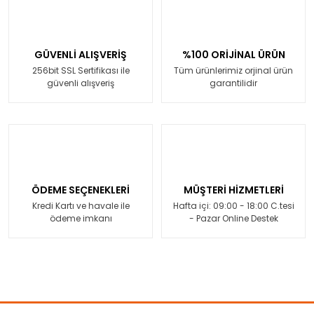
GÜVENLİ ALIŞVERİŞ
%100 ORİJİNAL ÜRÜN
256bit SSL Sertifikası ile
Tüm ürünlerimiz orjinal ürün
güvenli alışveriş
garantilidir
ÖDEME SEÇENEKLERİ
MÜŞTERİ HİZMETLERİ
Kredi Kartı ve havale ile
Hafta içi: 09:00 - 18:00 C.tesi
ödeme imkanı
- Pazar Online Destek