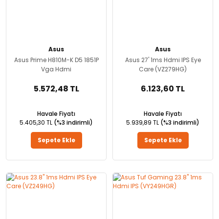
Asus
Asus
Asus Prime H810M-K D5 1851P
Asus 27' 1ms Hdmi IPS Eye
Vga Hdmi
Care (VZ279HG)
5.572,48 TL
6.123,60 TL
Havale Fiyatı
Havale Fiyatı
5.405,30 TL
(%3 indirimli)
5.939,89 TL
(%3 indirimli)
Sepete Ekle
Sepete Ekle