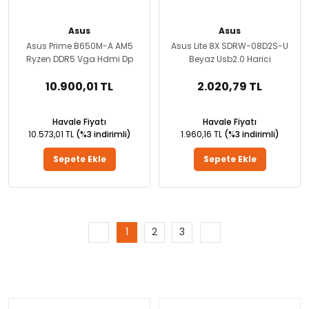
Asus
Asus
Asus Prime B650M-A AM5
Asus Lite 8X SDRW-08D2S-U
Ryzen DDR5 Vga Hdmi Dp
Beyaz Usb2.0 Harici
10.900,01 TL
2.020,79 TL
Havale Fiyatı
Havale Fiyatı
10.573,01 TL
(%3 indirimli)
1.960,16 TL
(%3 indirimli)
Sepete Ekle
Sepete Ekle
1
2
3