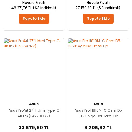
Havale Fiyatı
Havale Fiyatı
46.271,76 TL
(%3 indirimli)
77.159,20 TL
(%3 indirimli)
Sepete Ekle
Sepete Ekle
Asus
Asus
Asus ProArt 27'' Hdmi Type-C
Asus Pro H810M-C Csm D5
4K IPS (PA279CRV)
1851P Vga Dvi Hdmi Dp
33.679,80 TL
8.205,62 TL