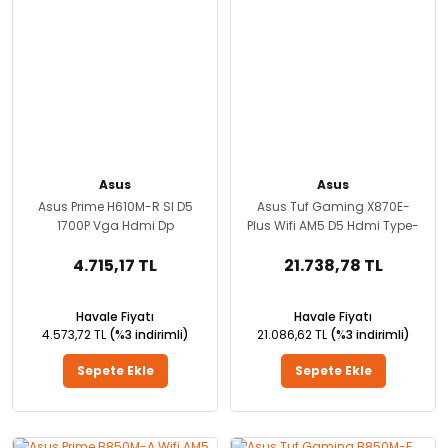
Asus
Asus
Asus Prime H610M-R SI D5
Asus Tuf Gaming X870E-
1700P Vga Hdmi Dp
Plus Wifi AM5 D5 Hdmi Type-
C
4.715,17 TL
21.738,78 TL
Havale Fiyatı
Havale Fiyatı
4.573,72 TL
(%3 indirimli)
21.086,62 TL
(%3 indirimli)
Sepete Ekle
Sepete Ekle