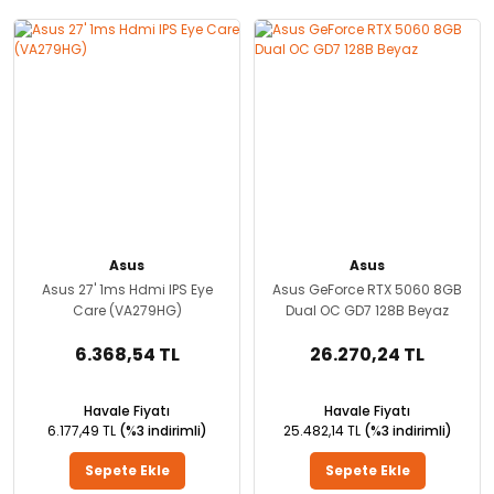
Asus
Asus
Asus 27' 1ms Hdmi IPS Eye
Asus GeForce RTX 5060 8GB
Care (VA279HG)
Dual OC GD7 128B Beyaz
6.368,54 TL
26.270,24 TL
Havale Fiyatı
Havale Fiyatı
6.177,49 TL
(%3 indirimli)
25.482,14 TL
(%3 indirimli)
Sepete Ekle
Sepete Ekle