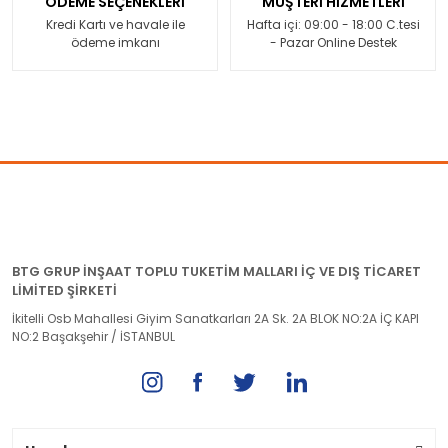
ÖDEME SEÇENEKLERİ
MÜŞTERİ HİZMETLERİ
Kredi Kartı ve havale ile
Hafta içi: 09:00 - 18:00 C.tesi
ödeme imkanı
- Pazar Online Destek
BTG GRUP İNŞAAT TOPLU TUKETİM MALLARI İÇ VE DIŞ TİCARET
LİMİTED ŞİRKETİ
İkitelli Osb Mahallesi Giyim Sanatkarları 2A Sk. 2A BLOK NO:2A İÇ KAPI
NO:2 Başakşehir / İSTANBUL