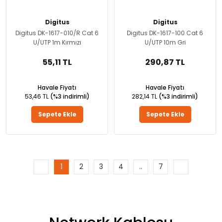
Digitus
Digitus
Digitus DK-1617-010/R Cat 6
Digitus DK-1617-100 Cat 6
U/UTP 1m Kırmızı
U/UTP 10m Gri
55,11 TL
290,87 TL
Havale Fiyatı
Havale Fiyatı
53,46 TL
(%3 indirimli)
282,14 TL
(%3 indirimli)
Sepete Ekle
Sepete Ekle
1
2
3
4
..
7