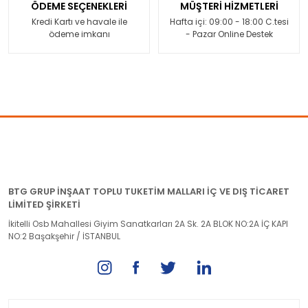
ÖDEME SEÇENEKLERİ
MÜŞTERİ HİZMETLERİ
Kredi Kartı ve havale ile
Hafta içi: 09:00 - 18:00 C.tesi
ödeme imkanı
- Pazar Online Destek
BTG GRUP İNŞAAT TOPLU TUKETİM MALLARI İÇ VE DIŞ TİCARET
LİMİTED ŞİRKETİ
İkitelli Osb Mahallesi Giyim Sanatkarları 2A Sk. 2A BLOK NO:2A İÇ KAPI
NO:2 Başakşehir / İSTANBUL