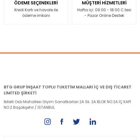
ÖDEME SEÇENEKLERİ
MÜŞTERİ HİZMETLERİ
Kredi Kartı ve havale ile
Hafta içi: 09:00 - 18:00 C.tesi
ödeme imkanı
- Pazar Online Destek
BTG GRUP İNŞAAT TOPLU TUKETİM MALLARI İÇ VE DIŞ TİCARET
LİMİTED ŞİRKETİ
İkitelli Osb Mahallesi Giyim Sanatkarları 2A Sk. 2A BLOK NO:2A İÇ KAPI
NO:2 Başakşehir / İSTANBUL