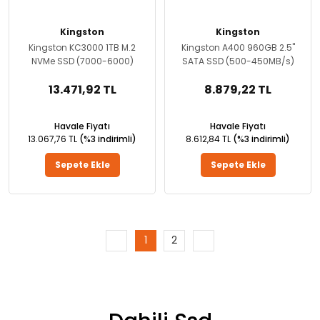
Kingston
Kingston
Kingston KC3000 1TB M.2
Kingston A400 960GB 2.5''
NVMe SSD (7000-6000)
SATA SSD (500-450MB/s)
13.471,92 TL
8.879,22 TL
Havale Fiyatı
Havale Fiyatı
13.067,76 TL
(%3 indirimli)
8.612,84 TL
(%3 indirimli)
Sepete Ekle
Sepete Ekle
1
2