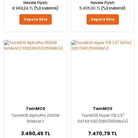
Havale Fiyatı
Havale Fiyatı
8.969,24 TL
(%3 indirimli)
5.405,30 TL
(%3 indirimli)
Sepete Ekle
Sepete Ekle
TwinMOS
TwinMOS
TwinMOS AlphaPro 256GB
TwinMOS Hyper 1TB 2.5''
NVMe M.2
SATA3 SSD (580/550Mb/s)
SSD(3600/3250Mb/s)
3.490,45 TL
7.470,79 TL