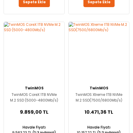
Sepete Ekle
Sepete Ekle
TwinMOS
TwinMOS
TwinMOS CoreX 1TB NVMe
TwinMOS Xtreme 1TB NVMe
M.2 SSD (5000-4800Mb/s)
M.2 SSD(7500/6800Mb/s)
9.859,00 TL
10.471,36 TL
Havale Fiyatı
Havale Fiyatı
9.563,23 TL
(%3 indirimli)
10.157,22 TL
(%3 indirimli)