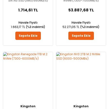
SATA3 SSD (580/550Mb/s)
NVMe (7300-7000MB/s)
1.714,61 TL
53.887,68 TL
Havale Fiyatı
Havale Fiyatı
1.663,17 TL
(%3 indirimli)
52.271,05 TL
(%3 indirimli)
Sepete Ekle
Sepete Ekle
Kingston
Kingston