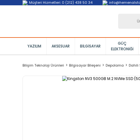
Müşteri Hizmetleri: 0 (212) 438 50 34
info@hemenalst
GÜÇ
YAZILIM
AKSESUAR
BILGISAYAR
ELEKTRONIĞI
Bilişim Teknoloji Ürünleri
Bilgisayar Bileşeni
Depolama
Dahili