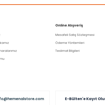
Gönder
Online Alışveriş
z
Mesafeli Satış Sözleşmesi
tikamız
Ödeme Yöntemleri
aralarımız
Teslimat Bilgileri
rmu
nfo@hemenalstore.com
E-Bülten'e Kayıt Ol