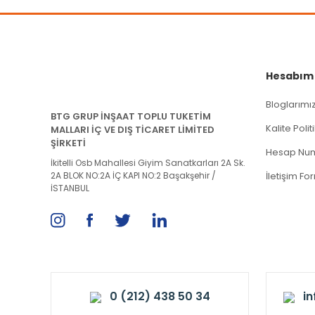
Hesabım
Bloglarımı
BTG GRUP İNŞAAT TOPLU TUKETİM
Kalite Poli
MALLARI İÇ VE DIŞ TİCARET LİMİTED
ŞİRKETİ
Hesap Num
İkitelli Osb Mahallesi Giyim Sanatkarları 2A Sk.
2A BLOK NO:2A İÇ KAPI NO:2 Başakşehir /
İletişim Fo
İSTANBUL
0 (212) 438 50 34
i