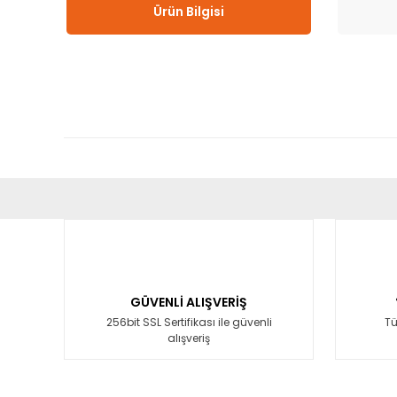
Ürün Bilgisi
Bu ürünün fiyat bilgisi, resim, ürün açıklamalarında ve diğ
Görüş ve önerileriniz için teşekkür ederiz.
Ürün resmi kalitesiz, bozuk veya görüntülenemiyor.
Ürün açıklamasında eksik bilgiler bulunuyor.
GÜVENLİ ALIŞVERİŞ
Ürün bilgilerinde hatalar bulunuyor.
256bit SSL Sertifikası ile güvenli
Tü
alışveriş
Ürün fiyatı diğer sitelerden daha pahalı.
Bu ürüne benzer farklı alternatifler olmalı.