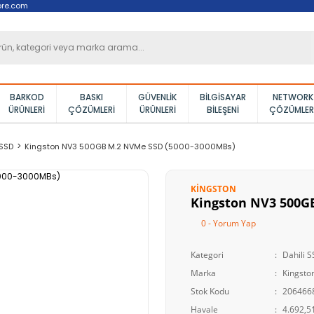
ore.com
BARKOD
BASKI
GÜVENLIK
BILGISAYAR
NETWORK
ÜRÜNLERI
ÇÖZÜMLERI
ÜRÜNLERI
BILEŞENI
ÇÖZÜMLER
 SSD
Kingston NV3 500GB M.2 NVMe SSD (5000-3000MBs)
KINGSTON
Kingston NV3 500G
0 - Yorum Yap
Kategori
Dahili 
Marka
Kingsto
Stok Kodu
206466
Havale
4.692,51