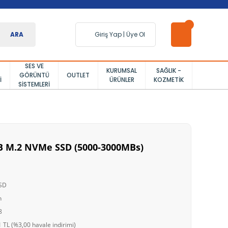
ARA
Giriş Yap
|
Üye Ol
SES VE
KURUMSAL
SAĞLIK -
GÖRÜNTÜ
OUTLET
I
ÜRÜNLER
KOZMETIK
SISTEMLERI
B M.2 NVMe SSD (5000-3000MBs)
SSD
n
8
 TL (%3,00 havale indirimi)