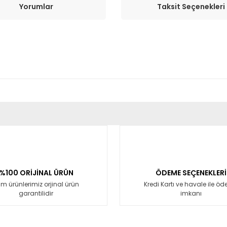
Yorumlar
Taksit Seçenekleri
er konularda yetersiz gördüğünüz noktaları öneri formunu kullanarak tara
Bu ürüne ilk yorumu siz yapın!
Yorum Yaz
%100 ORİJİNAL ÜRÜN
ÖDEME SEÇENEKLERİ
m ürünlerimiz orjinal ürün
Kredi Kartı ve havale ile ö
garantilidir
imkanı