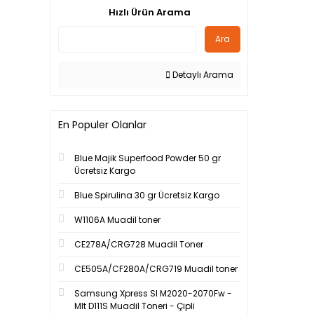
Hızlı Ürün Arama
Ara
Detaylı Arama
En Populer Olanlar
Blue Majik Superfood Powder 50 gr
Ücretsiz Kargo
Blue Spirulina 30 gr Ücretsiz Kargo
W1106A Muadil toner
CE278A/CRG728 Muadil Toner
CE505A/CF280A/CRG719 Muadil toner
Samsung Xpress Sl M2020-2070Fw -
Mlt D111S Muadil Toneri - Çipli