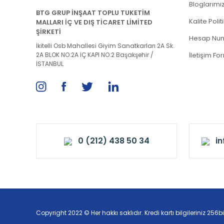
Bloglarımı
BTG GRUP İNŞAAT TOPLU TUKETİM
Kalite Poli
MALLARI İÇ VE DIŞ TİCARET LİMİTED
ŞİRKETİ
Hesap Num
İkitelli Osb Mahallesi Giyim Sanatkarları 2A Sk.
2A BLOK NO:2A İÇ KAPI NO:2 Başakşehir /
İletişim Fo
İSTANBUL
0 (212) 438 50 34
i
Copyright 2022 © Her hakkı saklıdır. Kredi kartı bilgileriniz 256bi