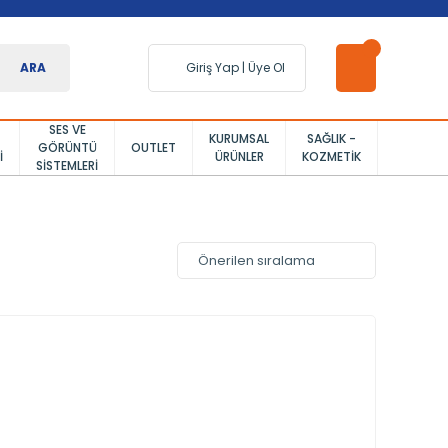
ARA
Giriş Yap
|
Üye Ol
SES VE
KURUMSAL
SAĞLIK -
GÖRÜNTÜ
OUTLET
I
ÜRÜNLER
KOZMETIK
SISTEMLERI