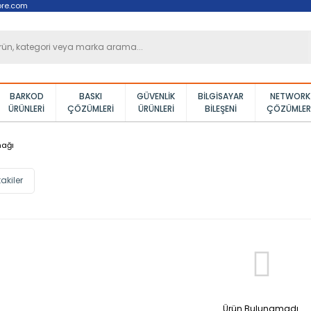
ore.com
BARKOD
BASKI
GÜVENLIK
BILGISAYAR
NETWORK
ÜRÜNLERI
ÇÖZÜMLERI
ÜRÜNLERI
BILEŞENI
ÇÖZÜMLER
nağı
akiler
Ürün Bulunamadı.