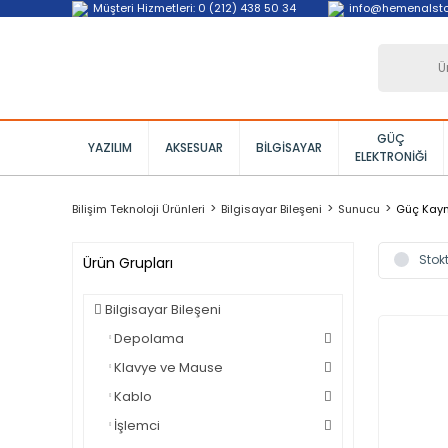
Müşteri Hizmetleri: 0 (212) 438 50 34
info@hemenalst
GÜÇ
YAZILIM
AKSESUAR
BILGISAYAR
ELEKTRONIĞI
Bilişim Teknoloji Ürünleri
Bilgisayar Bileşeni
Sunucu
Güç Kay
Stokt
Ürün Grupları
Bilgisayar Bileşeni
Depolama
Klavye ve Mause
Kablo
İşlemci