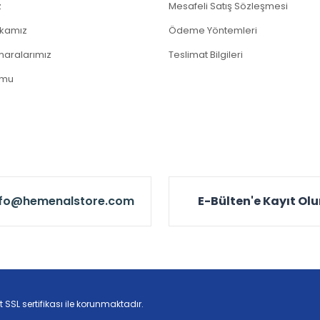
z
Mesafeli Satış Sözleşmesi
tikamız
Ödeme Yöntemleri
aralarımız
Teslimat Bilgileri
rmu
nfo@hemenalstore.com
E-Bülten'e Kayıt Ol
t SSL sertifikası ile korunmaktadır.