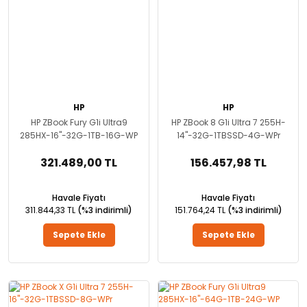
HP
HP
HP ZBook Fury G1i Ultra9
HP ZBook 8 G1i Ultra 7 255H-
285HX-16''-32G-1TB-16G-WP
14''-32G-1TBSSD-4G-WPr
321.489,00 TL
156.457,98 TL
Havale Fiyatı
Havale Fiyatı
311.844,33 TL
(%3 indirimli)
151.764,24 TL
(%3 indirimli)
Sepete Ekle
Sepete Ekle