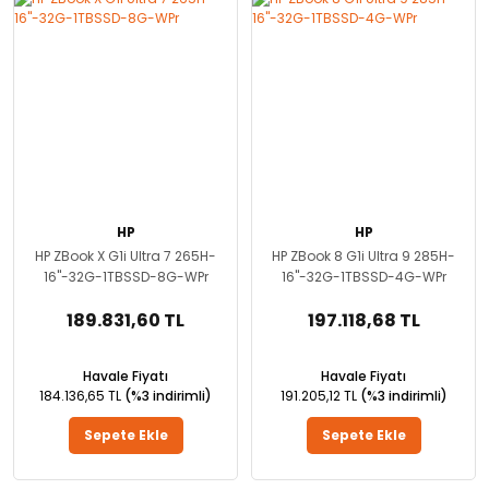
HP
HP
HP ZBook X G1i Ultra 7 265H-
HP ZBook 8 G1i Ultra 9 285H-
16''-32G-1TBSSD-8G-WPr
16''-32G-1TBSSD-4G-WPr
189.831,60 TL
197.118,68 TL
Havale Fiyatı
Havale Fiyatı
184.136,65 TL
(%3 indirimli)
191.205,12 TL
(%3 indirimli)
Sepete Ekle
Sepete Ekle