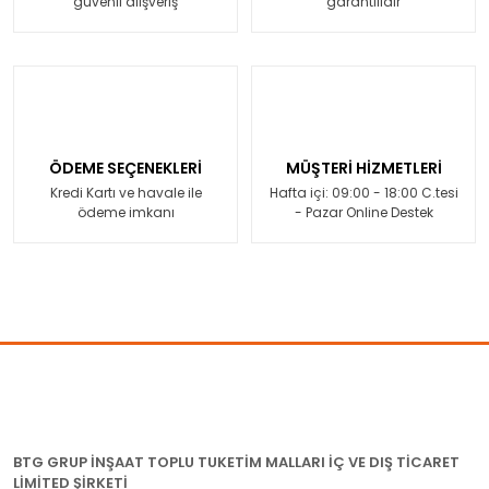
güvenli alışveriş
garantilidir
ÖDEME SEÇENEKLERİ
MÜŞTERİ HİZMETLERİ
Kredi Kartı ve havale ile
Hafta içi: 09:00 - 18:00 C.tesi
ödeme imkanı
- Pazar Online Destek
BTG GRUP İNŞAAT TOPLU TUKETİM MALLARI İÇ VE DIŞ TİCARET
LİMİTED ŞİRKETİ