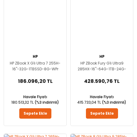
HP
HP
HP ZBook X G1i Ultra 7 255H-
HP ZBook Fury G1i Ultra9
16''-32G-1TBSSD-8G-WPr
285HX-16''-64G-1TB-24G-
WP
186.096,20 TL
428.590,76 TL
Havale Fiyatı
Havale Fiyatı
180.513,32 TL
(%3 indirimli)
415.733,04 TL
(%3 indirimli)
Sepete Ekle
Sepete Ekle