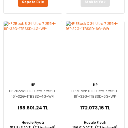
Sepete Ekle
Stokta Yok
HP
HP
HP ZBook 8 G1i Ultra 7 255H-
HP ZBook X G1i Ultra 7 255H-
16''-32G-1TBSSD-4G-WPr
16''-32G-1TBSSD-6G-WPr
158.601,24 TL
172.073,16 TL
Havale Fiyatı
Havale Fiyatı
153.843,20 TL
(%3 indirimli)
166.910,97 TL
(%3 indirimli)