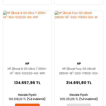
HP
HP
HP ZBook 8 G1i Ultra 7 255H-
HP ZBook Fury G1i Ultra9
14''-16G-512SSD-4G-WPr
285HX-18''-32G-1TBSD-12G-
W
134.657,96 TL
314.691,80 TL
Havale Fiyatı
Havale Fiyatı
130.618,23 TL
(%3 indirimli)
305.251,05 TL
(%3 indirimli)