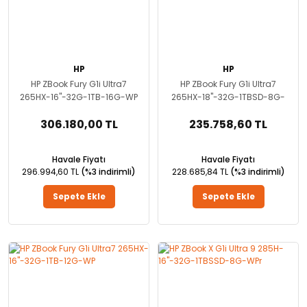
HP
HP
HP ZBook Fury G1i Ultra7
HP ZBook Fury G1i Ultra7
265HX-16''-32G-1TB-16G-WP
265HX-18''-32G-1TBSD-8G-
W
306.180,00 TL
235.758,60 TL
Havale Fiyatı
Havale Fiyatı
296.994,60 TL
(%3 indirimli)
228.685,84 TL
(%3 indirimli)
Sepete Ekle
Sepete Ekle