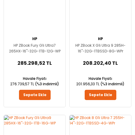
HP
HP
HP ZBook Fury G1i Ultra7
HP ZBook X G1i Ultra 9 285H-
265HX-16''-32G-1TB-12G-WP
16''-32G-1TBSSD-8G-WPr
285.298,52 TL
208.202,40 TL
Havale Fiyatı
Havale Fiyatı
276.739,57 TL
(%3 indirimli)
201.956,33 TL
(%3 indirimli)
Sepete Ekle
Sepete Ekle