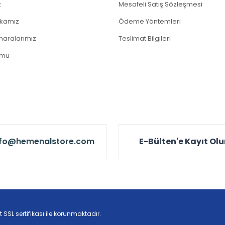
z
Mesafeli Satış Sözleşmesi
tikamız
Ödeme Yöntemleri
aralarımız
Teslimat Bilgileri
rmu
nfo@hemenalstore.com
E-Bülten'e Kayıt Ol
t SSL sertifikası ile korunmaktadır.