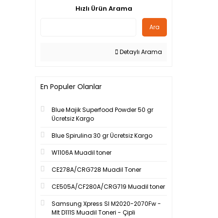
Hızlı Ürün Arama
Ara
Detaylı Arama
En Populer Olanlar
Blue Majik Superfood Powder 50 gr
Ücretsiz Kargo
Blue Spirulina 30 gr Ücretsiz Kargo
W1106A Muadil toner
CE278A/CRG728 Muadil Toner
CE505A/CF280A/CRG719 Muadil toner
Samsung Xpress Sl M2020-2070Fw -
Mlt D111S Muadil Toneri - Çipli