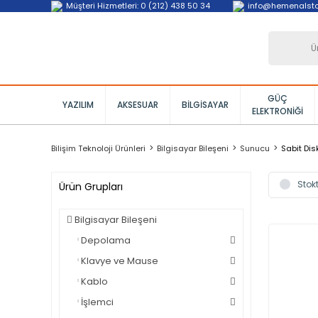
Müşteri Hizmetleri: 0 (212) 438 50 34
info@hemenalst
GÜÇ
YAZILIM
AKSESUAR
BILGISAYAR
ELEKTRONIĞI
Bilişim Teknoloji Ürünleri
Bilgisayar Bileşeni
Sunucu
Sabit Dis
Stokt
Ürün Grupları
Bilgisayar Bileşeni
Depolama
Klavye ve Mause
Kablo
İşlemci