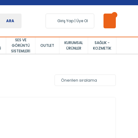
ARA
Giriş Yap
|
Üye Ol
SES VE
KURUMSAL
SAĞLIK -
GÖRÜNTÜ
OUTLET
I
ÜRÜNLER
KOZMETIK
SISTEMLERI