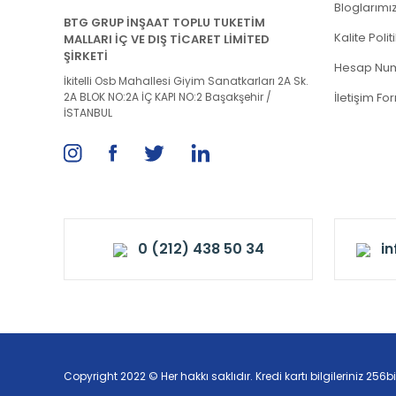
Bloglarımı
BTG GRUP İNŞAAT TOPLU TUKETİM
Kalite Poli
MALLARI İÇ VE DIŞ TİCARET LİMİTED
ŞİRKETİ
Hesap Num
İkitelli Osb Mahallesi Giyim Sanatkarları 2A Sk.
2A BLOK NO:2A İÇ KAPI NO:2 Başakşehir /
İletişim Fo
İSTANBUL
0 (212) 438 50 34
i
Copyright 2022 © Her hakkı saklıdır. Kredi kartı bilgileriniz 256bi