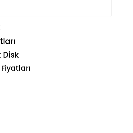
k
tları
 Disk
 Fiyatları