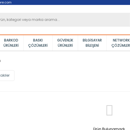
ore.com
BARKOD
BASKI
GÜVENLIK
BILGISAYAR
NETWORK
ÜRÜNLERI
ÇÖZÜMLERI
ÜRÜNLERI
BILEŞENI
ÇÖZÜMLER
k
akiler
Ürün Bulunamadı.