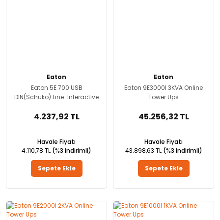
Eaton
Eaton
Eaton 5E 700 USB
Eaton 9E3000I 3KVA Online
DIN(Schuko) Line-Interactive
Tower Ups
UPS
4.237,92 TL
45.256,32 TL
Havale Fiyatı
Havale Fiyatı
4.110,78 TL
(%3 indirimli)
43.898,63 TL
(%3 indirimli)
Sepete Ekle
Sepete Ekle