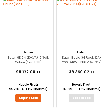
Eaton
Eaton
Eaton 9E10Ki (10KVA) 15/9dk
Eaton Basic G4 Rack 32A-
OnLine (Seri+USB)
200-240V-PDU(EVBAF132X)
98.172,00 TL
38.350,07 TL
Havale Fiyatı
Havale Fiyatı
95.226,84 TL
(%3 indirimli)
37.199,56 TL
(%3 indirimli)
Sepete Ekle
Stokta Yok