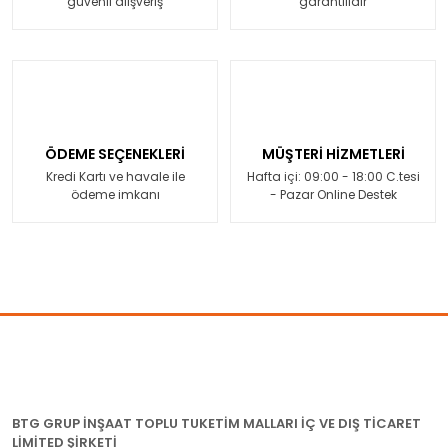
güvenli alışveriş
garantilidir
ÖDEME SEÇENEKLERİ
MÜŞTERİ HİZMETLERİ
Kredi Kartı ve havale ile
Hafta içi: 09:00 - 18:00 C.tesi
ödeme imkanı
- Pazar Online Destek
BTG GRUP İNŞAAT TOPLU TUKETİM MALLARI İÇ VE DIŞ TİCARET
LİMİTED ŞİRKETİ