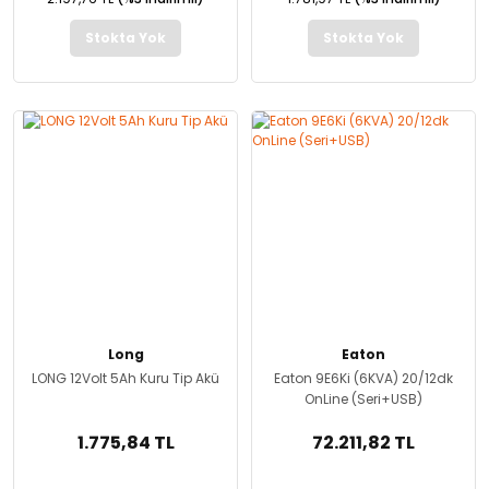
Stokta Yok
Stokta Yok
Long
Eaton
LONG 12Volt 5Ah Kuru Tip Akü
Eaton 9E6Ki (6KVA) 20/12dk
OnLine (Seri+USB)
1.775,84 TL
72.211,82 TL