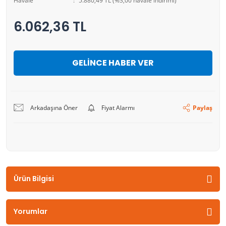
Havale
5.880,49 TL (%3,00 havale indirimi)
6.062,36 TL
GELİNCE HABER VER
Arkadaşına Öner
Fiyat Alarmı
Paylaş
Ürün Bilgisi
Yorumlar