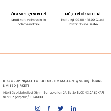
ÖDEME SEÇENEKLERİ
MÜŞTERİ HİZMETLERİ
Kredi Kartı ve havale ile
Hafta içi: 09:00 - 18:00 C.tesi
ödeme imkanı
- Pazar Online Destek
BTG GRUP İNŞAAT TOPLU TUKETİM MALLARI İÇ VE DIŞ TİCARET
LİMİTED ŞİRKETİ
İkitelli Osb Mahallesi Giyim Sanatkarları 2A Sk. 2A BLOK NO:2A İÇ KAPI
NO:2 Başakşehir / İSTANBUL