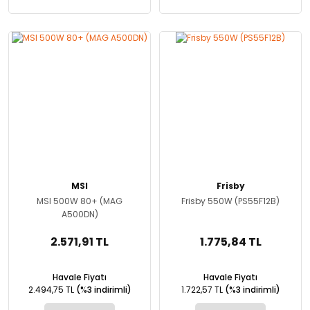
MSI
Frisby
MSI 500W 80+ (MAG
Frisby 550W (PS55F12B)
A500DN)
2.571,91 TL
1.775,84 TL
Havale Fiyatı
Havale Fiyatı
2.494,75 TL
(%3 indirimli)
1.722,57 TL
(%3 indirimli)