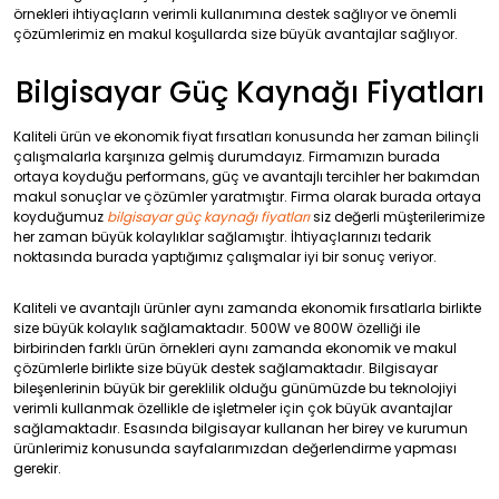
örnekleri ihtiyaçların verimli kullanımına destek sağlıyor ve önemli
çözümlerimiz en makul koşullarda size büyük avantajlar sağlıyor.
Bilgisayar Güç Kaynağı Fiyatları
Kaliteli ürün ve ekonomik fiyat fırsatları konusunda her zaman bilinçli
çalışmalarla karşınıza gelmiş durumdayız. Firmamızın burada
ortaya koyduğu performans, güç ve avantajlı tercihler her bakımdan
makul sonuçlar ve çözümler yaratmıştır. Firma olarak burada ortaya
koyduğumuz
bilgisayar güç kaynağı fiyatları
siz değerli müşterilerimize
her zaman büyük kolaylıklar sağlamıştır. İhtiyaçlarınızı tedarik
noktasında burada yaptığımız çalışmalar iyi bir sonuç veriyor.
Kaliteli ve avantajlı ürünler aynı zamanda ekonomik fırsatlarla birlikte
size büyük kolaylık sağlamaktadır. 500W ve 800W özelliği ile
birbirinden farklı ürün örnekleri aynı zamanda ekonomik ve makul
çözümlerle birlikte size büyük destek sağlamaktadır. Bilgisayar
bileşenlerinin büyük bir gereklilik olduğu günümüzde bu teknolojiyi
verimli kullanmak özellikle de işletmeler için çok büyük avantajlar
sağlamaktadır. Esasında bilgisayar kullanan her birey ve kurumun
ürünlerimiz konusunda sayfalarımızdan değerlendirme yapması
gerekir.