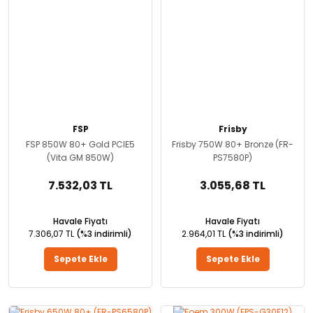
FSP
Frisby
FSP 850W 80+ Gold PCIE5
Frisby 750W 80+ Bronze (FR-
(Vita GM 850W)
PS7580P)
7.532,03 TL
3.055,68 TL
Havale Fiyatı
Havale Fiyatı
7.306,07 TL
(%3 indirimli)
2.964,01 TL
(%3 indirimli)
Sepete Ekle
Sepete Ekle