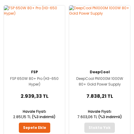
FSP
DeepCool
FSP 650W 80+ Pro (H3-650
DeepCool PN1000M 1000W
Hyper)
80+ Gold Power Supply
2.939,33 TL
7.838,21 TL
Havale Fiyatı
Havale Fiyatı
2.851,15 TL
(%3 indirimli)
7.603,06 TL
(%3 indirimli)
Sepete Ekle
Stokta Yok