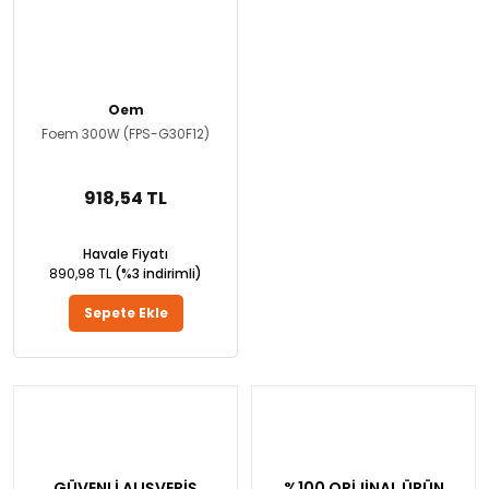
Oem
Foem 300W (FPS-G30F12)
918,54 TL
Havale Fiyatı
890,98 TL
(%3 indirimli)
Sepete Ekle
GÜVENLİ ALIŞVERİŞ
%100 ORİJİNAL ÜRÜN