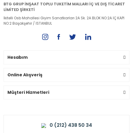
BTG GRUP İNŞAAT TOPLU TUKETİM MALLARI İÇ VE DIŞ TİCARET
LİMİTED ŞİRKETİ
İkitelli Osb Mahallesi Giyim Sanatkarları 2A Sk. 2A BLOK NO:2A İÇ KAPI
NO:2 Başakşehir / İSTANBUL
Hesabım
Online Alışveriş
Müşteri Hizmetleri
0 (212) 438 50 34