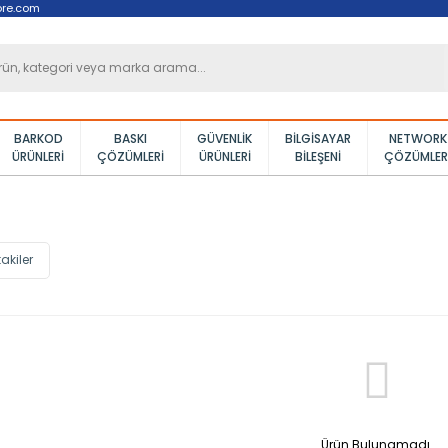
ore.com
BARKOD
BASKI
GÜVENLIK
BILGISAYAR
NETWORK
ÜRÜNLERI
ÇÖZÜMLERI
ÜRÜNLERI
BILEŞENI
ÇÖZÜMLER
akiler
Ürün Bulunamadı.