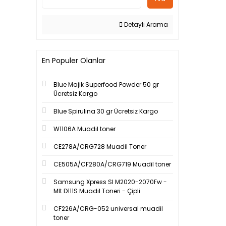
Detaylı Arama
En Populer Olanlar
Blue Majik Superfood Powder 50 gr
Ücretsiz Kargo
Blue Spirulina 30 gr Ücretsiz Kargo
W1106A Muadil toner
CE278A/CRG728 Muadil Toner
CE505A/CF280A/CRG719 Muadil toner
Samsung Xpress Sl M2020-2070Fw -
Mlt D111S Muadil Toneri - Çipli
CF226A/CRG-052 universal muadil
toner