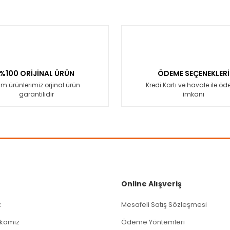
%100 ORİJİNAL ÜRÜN
ÖDEME SEÇENEKLERİ
m ürünlerimiz orjinal ürün
Kredi Kartı ve havale ile ö
garantilidir
imkanı
Online Alışveriş
z
Mesafeli Satış Sözleşmesi
tikamız
Ödeme Yöntemleri