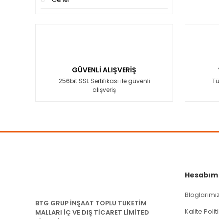
GÜVENLİ ALIŞVERİŞ
256bit SSL Sertifikası ile güvenli
Tü
alışveriş
Hesabım
Bloglarımı
BTG GRUP İNŞAAT TOPLU TUKETİM
Kalite Poli
MALLARI İÇ VE DIŞ TİCARET LİMİTED