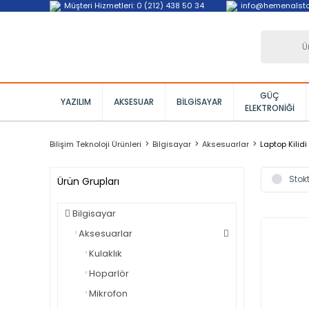
Müşteri Hizmetleri: 0 (212) 438 50 34
info@hemenalst
GÜÇ
YAZILIM
AKSESUAR
BILGISAYAR
ELEKTRONIĞI
Bilişim Teknoloji Ürünleri
Bilgisayar
Aksesuarlar
Laptop Kilidi
Stokt
Ürün Grupları
Bilgisayar
Aksesuarlar
Kulaklık
Hoparlör
Mikrofon