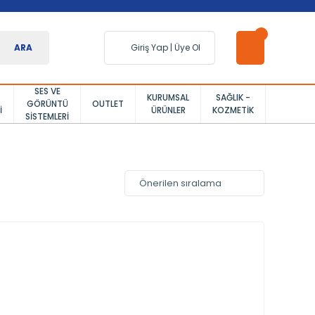
ARA
Giriş Yap
|
Üye Ol
SES VE
KURUMSAL
SAĞLIK -
GÖRÜNTÜ
OUTLET
I
ÜRÜNLER
KOZMETIK
SISTEMLERI