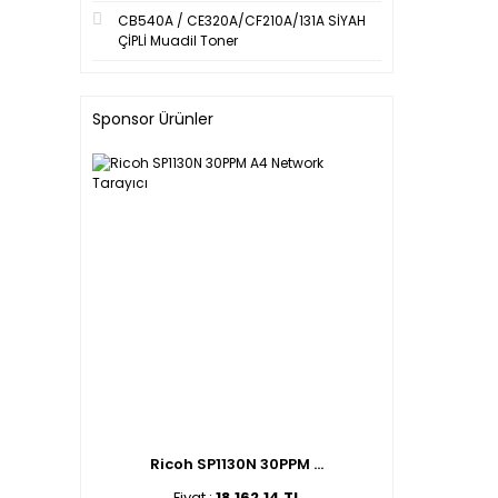
CB540A / CE320A/CF210A/131A SİYAH
ÇİPLİ Muadil Toner
Sponsor Ürünler
Ricoh SP1130N 30PPM ...
Fiyat :
18.162,14 TL