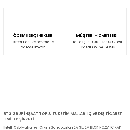
ÖDEME SEÇENEKLERİ
MÜŞTERİ HİZMETLERİ
Kredi Kartı ve havale ile
Hafta içi: 09:00 - 18:00 C.tesi
ödeme imkanı
- Pazar Online Destek
BTG GRUP İNŞAAT TOPLU TUKETİM MALLARI İÇ VE DIŞ TİCARET
LİMİTED ŞİRKETİ
İkitelli Osb Mahallesi Giyim Sanatkarları 2A Sk. 2A BLOK NO:2A İÇ KAPI