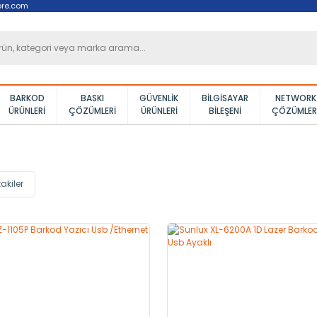
ore.com
BARKOD
BASKI
GÜVENLIK
BILGISAYAR
NETWORK
ÜRÜNLERI
ÇÖZÜMLERI
ÜRÜNLERI
BILEŞENI
ÇÖZÜMLER
akiler