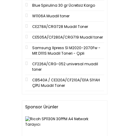
Blue Spirulina 30 gr Ücretsiz Kargo
W1106A Muadil toner
CE278A/CRG728 Muadil Toner
CE505A/CF280A/CRG719 Muadil toner
Samsung Xpress Sl M2020-2070Fw -
Mlt D111S Muadil Toneri - Çipli
CF226A/CRG-052 universal muadil
toner
CB540A / CE320A/CF210A/131A SİYAH
ÇİPLİ Muadil Toner
Sponsor Ürünler