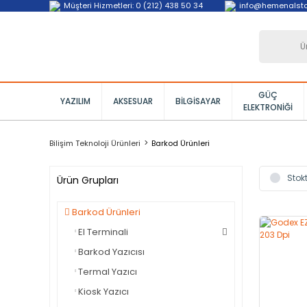
Müşteri Hizmetleri: 0 (212) 438 50 34
info@hemenalst
GÜÇ
YAZILIM
AKSESUAR
BILGISAYAR
ELEKTRONIĞI
Bilişim Teknoloji Ürünleri
Barkod Ürünleri
Stokt
Ürün Grupları
Barkod Ürünleri
El Terminali
Barkod Yazıcısı
Termal Yazıcı
Kiosk Yazıcı