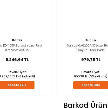
Godex
Sunlux
x EZ-1105P Barkod Yazıcı Usb
Sunlux XL-6200A 1D Lazer B
/Ethernet 203 Dpi
Okuyucu Usb Ayaklı
9.246,64 TL
979,78 TL
Havale Fiyatı
Havale Fiyatı
8.969,24 TL
(%3 indirimli)
950,38 TL
(%3 indirimli)
Sepete Ekle
Sepete Ekle
Barkod Ürünl