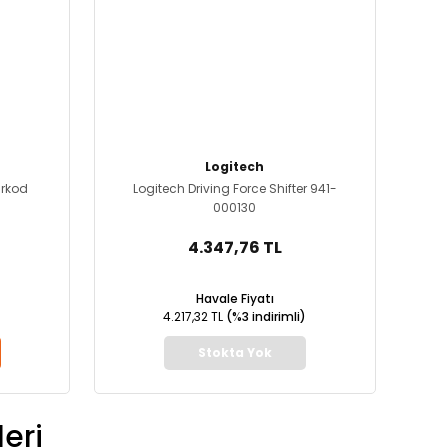
Logitech
arkod
Logitech Driving Force Shifter 941-
000130
4.347,76 TL
Havale Fiyatı
4.217,32 TL
(%3 indirimli)
Stokta Yok
eri