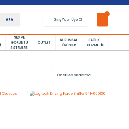
ARA
Giriş Yap
|
Üye Ol
SES VE
KURUMSAL
SAĞLIK -
GÖRÜNTÜ
OUTLET
I
ÜRÜNLER
KOZMETIK
SISTEMLERI