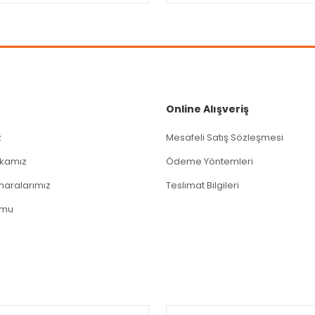
Online Alışveriş
z
Mesafeli Satış Sözleşmesi
tikamız
Ödeme Yöntemleri
aralarımız
Teslimat Bilgileri
rmu