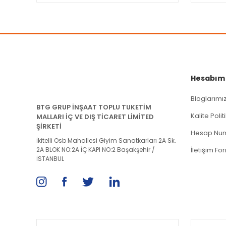
Hesabım
Bloglarımı
BTG GRUP İNŞAAT TOPLU TUKETİM
Kalite Poli
MALLARI İÇ VE DIŞ TİCARET LİMİTED
ŞİRKETİ
Hesap Num
İkitelli Osb Mahallesi Giyim Sanatkarları 2A Sk.
2A BLOK NO:2A İÇ KAPI NO:2 Başakşehir /
İletişim Fo
İSTANBUL