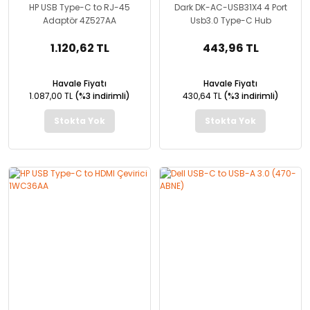
HP USB Type-C to RJ-45
Dark DK-AC-USB31X4 4 Port
Adaptör 4Z527AA
Usb3.0 Type-C Hub
1.120,62 TL
443,96 TL
Havale Fiyatı
Havale Fiyatı
1.087,00 TL
(%3 indirimli)
430,64 TL
(%3 indirimli)
Stokta Yok
Stokta Yok