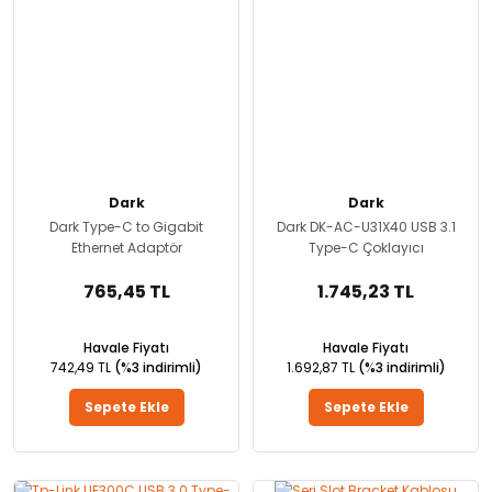
Dark
Dark
Dark Type-C to Gigabit
Dark DK-AC-U31X40 USB 3.1
Ethernet Adaptör
Type-C Çoklayıcı
765,45 TL
1.745,23 TL
Havale Fiyatı
Havale Fiyatı
742,49 TL
(%3 indirimli)
1.692,87 TL
(%3 indirimli)
Sepete Ekle
Sepete Ekle