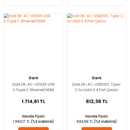
Dark
Dark
Dark DK-AC-U31X36 USB
Dark DK-AC-USB310C Type-
3.1Type C Ethernet/HDMI
C to Usb3.0 4 Port Çeviric
1.714,61 TL
612,36 TL
Havale Fiyatı
Havale Fiyatı
1.663,17 TL
(%3 indirimli)
593,99 TL
(%3 indirimli)