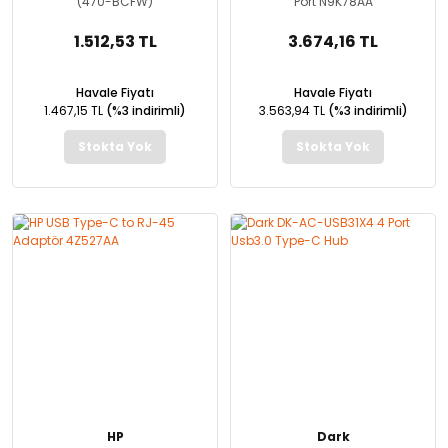
(470-BCFW)
Port N9K78AA
1.512,53 TL
3.674,16 TL
Havale Fiyatı
Havale Fiyatı
1.467,15 TL
(%3 indirimli)
3.563,94 TL
(%3 indirimli)
Stokta Yok
Stokta Yok
HP
Dark