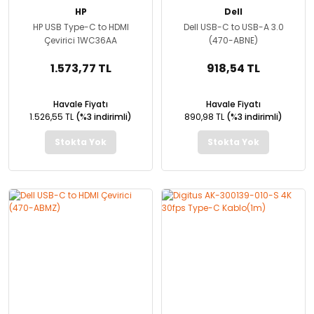
HP
Dell
HP USB Type-C to HDMI
Dell USB-C to USB-A 3.0
Çevirici 1WC36AA
(470-ABNE)
1.573,77 TL
918,54 TL
Havale Fiyatı
Havale Fiyatı
1.526,55 TL
(%3 indirimli)
890,98 TL
(%3 indirimli)
Stokta Yok
Stokta Yok