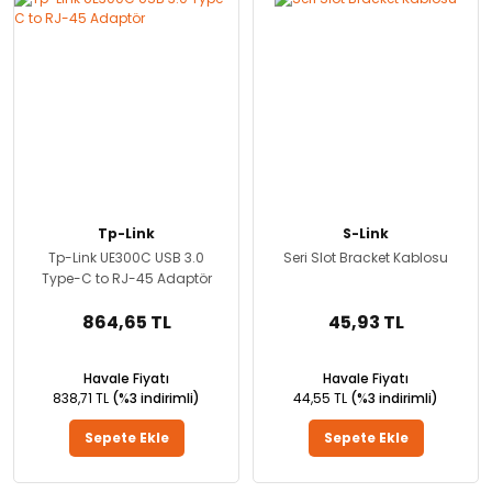
Tp-Link
S-Link
Tp-Link UE300C USB 3.0
Seri Slot Bracket Kablosu
Type-C to RJ-45 Adaptör
864,65 TL
45,93 TL
Havale Fiyatı
Havale Fiyatı
838,71 TL
(%3 indirimli)
44,55 TL
(%3 indirimli)
Sepete Ekle
Sepete Ekle