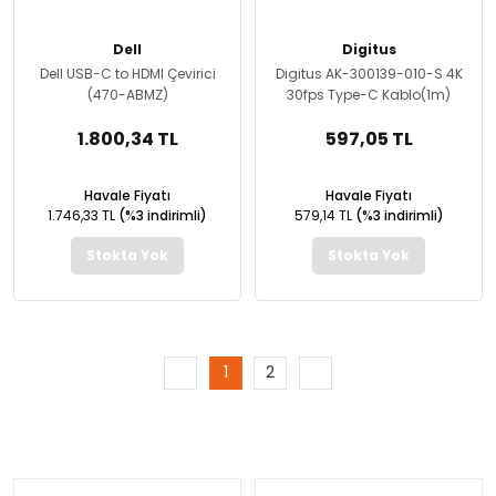
Dell
Digitus
Dell USB-C to HDMI Çevirici
Digitus AK-300139-010-S 4K
(470-ABMZ)
30fps Type-C Kablo(1m)
1.800,34 TL
597,05 TL
Havale Fiyatı
Havale Fiyatı
1.746,33 TL
(%3 indirimli)
579,14 TL
(%3 indirimli)
Stokta Yok
Stokta Yok
1
2