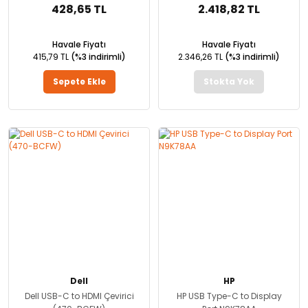
428,65 TL
2.418,82 TL
Havale Fiyatı
Havale Fiyatı
415,79 TL
(%3 indirimli)
2.346,26 TL
(%3 indirimli)
Sepete Ekle
Stokta Yok
Dell
HP
Dell USB-C to HDMI Çevirici
HP USB Type-C to Display