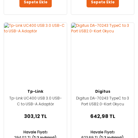
Sepete Ekle
Sepete Ekle
Tp-Link
Digitus
Tp-Link UC400 USB 3.0 USB-
Digitus DA-70243 TypeC to 3
C to USB-A Adaptör
Port USB2.0-Kart Okycu
303,12 TL
642,98 TL
Havale Fiyatı
Havale Fiyatı
294,02 TL
(%3 indirimli)
623,69 TL
(%3 indirimli)