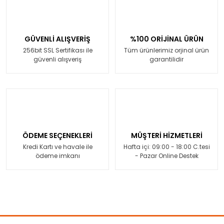
GÜVENLİ ALIŞVERİŞ
%100 ORİJİNAL ÜRÜN
256bit SSL Sertifikası ile
Tüm ürünlerimiz orjinal ürün
güvenli alışveriş
garantilidir
ÖDEME SEÇENEKLERİ
MÜŞTERİ HİZMETLERİ
Kredi Kartı ve havale ile
Hafta içi: 09:00 - 18:00 C.tesi
ödeme imkanı
- Pazar Online Destek