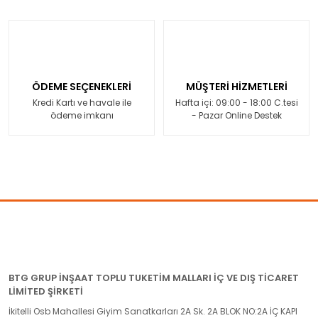
ÖDEME SEÇENEKLERİ
MÜŞTERİ HİZMETLERİ
Kredi Kartı ve havale ile
Hafta içi: 09:00 - 18:00 C.tesi
ödeme imkanı
- Pazar Online Destek
BTG GRUP İNŞAAT TOPLU TUKETİM MALLARI İÇ VE DIŞ TİCARET
LİMİTED ŞİRKETİ
İkitelli Osb Mahallesi Giyim Sanatkarları 2A Sk. 2A BLOK NO:2A İÇ KAPI