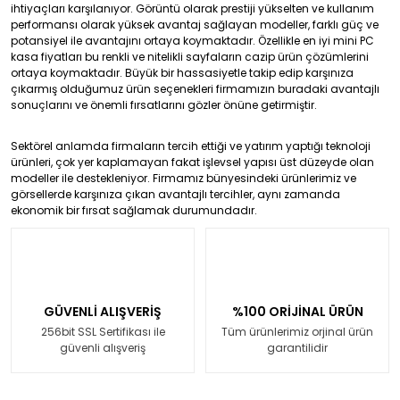
ihtiyaçları karşılanıyor. Görüntü olarak prestiji yükselten ve kullanım
performansı olarak yüksek avantaj sağlayan modeller, farklı güç ve
potansiyel ile avantajını ortaya koymaktadır. Özellikle en iyi mini PC
kasa fiyatları bu renkli ve nitelikli sayfaların cazip ürün çözümlerini
ortaya koymaktadır. Büyük bir hassasiyetle takip edip karşınıza
çıkarmış olduğumuz ürün seçenekleri firmamızın buradaki avantajlı
sonuçlarını ve önemli fırsatlarını gözler önüne getirmiştir.
Sektörel anlamda firmaların tercih ettiği ve yatırım yaptığı teknoloji
ürünleri, çok yer kaplamayan fakat işlevsel yapısı üst düzeyde olan
modeller ile destekleniyor. Firmamız bünyesindeki ürünlerimiz ve
görsellerde karşınıza çıkan avantajlı tercihler, aynı zamanda
ekonomik bir fırsat sağlamak durumundadır.
GÜVENLİ ALIŞVERİŞ
%100 ORİJİNAL ÜRÜN
256bit SSL Sertifikası ile
Tüm ürünlerimiz orjinal ürün
güvenli alışveriş
garantilidir