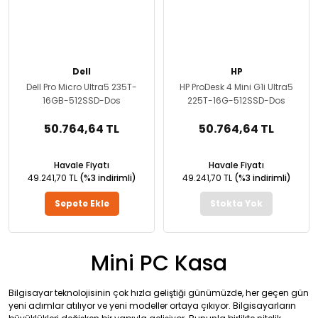
Dell
HP
Dell Pro Micro Ultra5 235T-
HP ProDesk 4 Mini G1i Ultra5
16GB-512SSD-Dos
225T-16G-512SSD-Dos
50.764,64 TL
50.764,64 TL
Havale Fiyatı
Havale Fiyatı
49.241,70 TL
(%3 indirimli)
49.241,70 TL
(%3 indirimli)
Sepete Ekle
Stokta Yok
Mini PC Kasa
Bilgisayar teknolojisinin çok hızla geliştiği günümüzde, her geçen gün
yeni adımlar atılıyor ve yeni modeller ortaya çıkıyor. Bilgisayarların