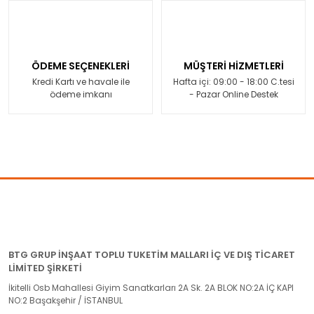
ÖDEME SEÇENEKLERİ
MÜŞTERİ HİZMETLERİ
Kredi Kartı ve havale ile
Hafta içi: 09:00 - 18:00 C.tesi
ödeme imkanı
- Pazar Online Destek
BTG GRUP İNŞAAT TOPLU TUKETİM MALLARI İÇ VE DIŞ TİCARET
LİMİTED ŞİRKETİ
İkitelli Osb Mahallesi Giyim Sanatkarları 2A Sk. 2A BLOK NO:2A İÇ KAPI
NO:2 Başakşehir / İSTANBUL