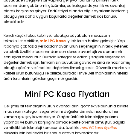
büyüklükleri değişken bir yapıyla gelişiyor. Bununla birlikte nitelik
bakımından çok önemli çözümler, bu kategoride yenilik ve avantaj
olarak karşımıza çıkıyor. Endüstriyel alanda bilgisayarların kaplamış
olduğu yeri daha uygun koşullarla değerlendirmek söz konusu
olmaktadır.
Kendi küçük fakat kabiliyeti oldukça büyük olan muazzam
teknolojilerle birlikte,
mini PC kasa
iyi bir tercih haline gelmiştir. Yapı
itibarıyla çok fazla yer kaplamayan ürün seçeneğinin, nitelik, yetenek
ve teknik özellikler bakımından son derece avantajlı ve donanımlı
sonuçları mevcuttur. Burada kategorize edilmiş sağlıklı seçenekleri
değerlendirmek için, firmamızın büyük bir gayret ve itina ile hazırlamış
olduğu çözüm ve fırsatları değerlendirmek gerekir. Güvenilir marka ve
kaliteli ürün bütünlüğü ile birlikte, burada HP ve Dell markasının nitelikli
ürün tercihlerini gözden geçirmek gerekir.
Mini PC Kasa Fiyatları
Gelişmiş bir teknolojinin ürün avantajlarını görmek ve bununla birlikte
muazzam kategori seçeneklerini değerlendirmek, insanlara her
zaman çok şey kazandırıyor. Olağanüstü bir teknolojiye yatırım
yapmak ve bunun karşılığını almak elbette önemli olmuştur. Sağlıklı
ve nitelikli bir teknoloji konusunda, özellikle
mini PC kasa fiyatları
alışveriş için belirleyici bir sonuç ortaya koymaktadır.