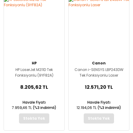
HP
Canon
HP LaserJet M211D Tek
Canon i-SENSYS LBP243DW
Fonksiyonlu (9YF82A)
Tek Fonksiyonlu Laser
8.205,62 TL
12.571,20 TL
Havale Fiyatı
Havale Fiyatı
7.959,46 TL
(%3 indirimli)
12.194,06 TL
(%3 indirimli)
Stokta Yok
Stokta Yok