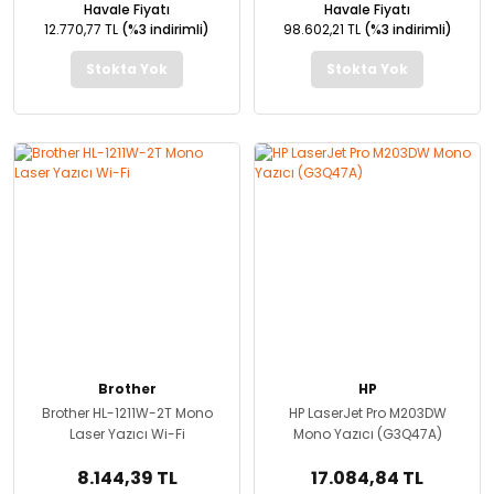
Havale Fiyatı
Havale Fiyatı
12.770,77 TL
(%3 indirimli)
98.602,21 TL
(%3 indirimli)
Stokta Yok
Stokta Yok
Brother
HP
Brother HL-1211W-2T Mono
HP LaserJet Pro M203DW
Laser Yazıcı Wi-Fi
Mono Yazıcı (G3Q47A)
8.144,39 TL
17.084,84 TL