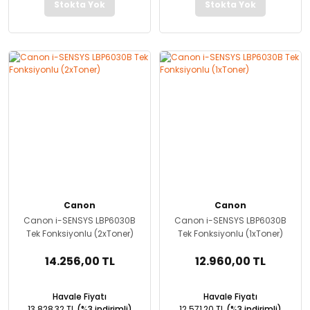
Stokta Yok
Stokta Yok
Canon
Canon
Canon i-SENSYS LBP6030B
Canon i-SENSYS LBP6030B
Tek Fonksiyonlu (2xToner)
Tek Fonksiyonlu (1xToner)
14.256,00 TL
12.960,00 TL
Havale Fiyatı
Havale Fiyatı
13.828,32 TL
(%3 indirimli)
12.571,20 TL
(%3 indirimli)