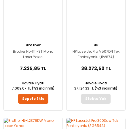
Brother
HP
Brother HL-1111-3T Mono
HP LaserJet Pro M507DN Tek
Laser Yazıcı
Fonksiyonlu (1PV87A)
7.225,85 TL
38.272,50 TL
Havale Fiyatı
Havale Fiyatı
7.009,07 TL
(%3 indirimli)
37.124,33 TL
(%3 indirimli)
Sepete Ekle
Stokta Yok