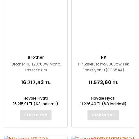
Brother
HP
Brother HL-L2376DW Mono
HP LaserJet Pro 3003dw Tek
Laser Yazıcı
Fonksiyonlu (3G654A)
16.717,43 TL
11.573,60 TL
Havale Fiyatı
Havale Fiyatı
16.215,91 TL
(%3 indirimli)
11.226,40 TL
(%3 indirimli)
Stokta Yok
Stokta Yok