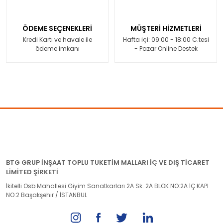
ÖDEME SEÇENEKLERİ
MÜŞTERİ HİZMETLERİ
Kredi Kartı ve havale ile
Hafta içi: 09:00 - 18:00 C.tesi
ödeme imkanı
- Pazar Online Destek
BTG GRUP İNŞAAT TOPLU TUKETİM MALLARI İÇ VE DIŞ TİCARET
LİMİTED ŞİRKETİ
İkitelli Osb Mahallesi Giyim Sanatkarları 2A Sk. 2A BLOK NO:2A İÇ KAPI
NO:2 Başakşehir / İSTANBUL