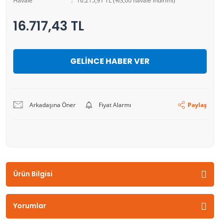
Havale
16.215,91 TL (%3,00 havale indirimi)
16.717,43 TL
GELİNCE HABER VER
Arkadaşına Öner
Fiyat Alarmı
Paylaş
Ürün Bilgisi
Yorumlar