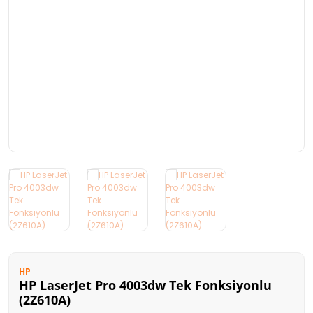
Kart Okuyucu
FireWall
Taşınabilir Harddisk
Stand
Optik Sürücü
Oyuncu Ürünleri
HP
HP LaserJet Pro 4003dw Tek Fonksiyonlu
(2Z610A)