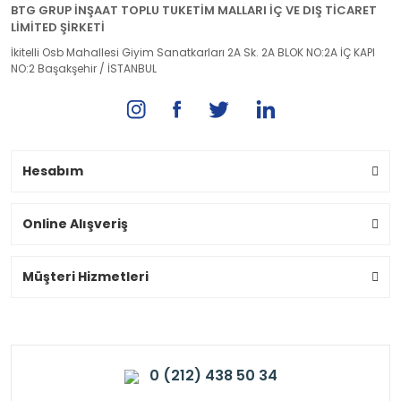
BTG GRUP İNŞAAT TOPLU TUKETİM MALLARI İÇ VE DIŞ TİCARET
LİMİTED ŞİRKETİ
İkitelli Osb Mahallesi Giyim Sanatkarları 2A Sk. 2A BLOK NO:2A İÇ KAPI
NO:2 Başakşehir / İSTANBUL
Hesabım
Online Alışveriş
Müşteri Hizmetleri
0 (212) 438 50 34