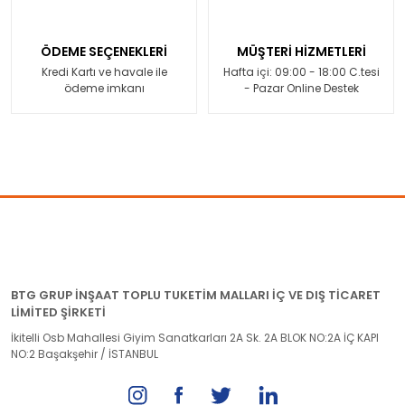
ÖDEME SEÇENEKLERİ
MÜŞTERİ HİZMETLERİ
Kredi Kartı ve havale ile
Hafta içi: 09:00 - 18:00 C.tesi
ödeme imkanı
- Pazar Online Destek
BTG GRUP İNŞAAT TOPLU TUKETİM MALLARI İÇ VE DIŞ TİCARET
LİMİTED ŞİRKETİ
İkitelli Osb Mahallesi Giyim Sanatkarları 2A Sk. 2A BLOK NO:2A İÇ KAPI
NO:2 Başakşehir / İSTANBUL