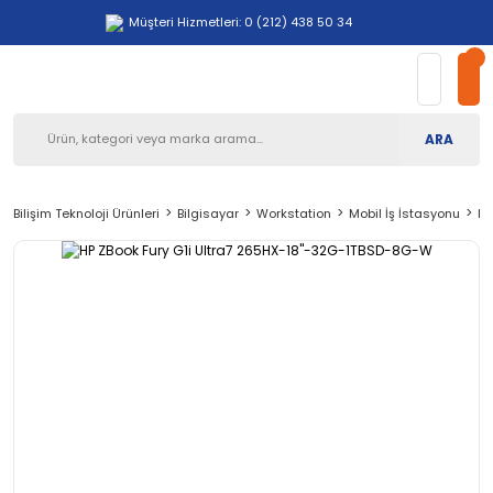
Müşteri Hizmetleri: 0 (212) 438 50 34
ARA
Bilişim Teknoloji Ürünleri
Bilgisayar
Workstation
Mobil İş İstasyonu
HP