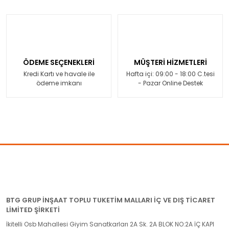
ÖDEME SEÇENEKLERİ
MÜŞTERİ HİZMETLERİ
Kredi Kartı ve havale ile
Hafta içi: 09:00 - 18:00 C.tesi
ödeme imkanı
- Pazar Online Destek
BTG GRUP İNŞAAT TOPLU TUKETİM MALLARI İÇ VE DIŞ TİCARET
LİMİTED ŞİRKETİ
İkitelli Osb Mahallesi Giyim Sanatkarları 2A Sk. 2A BLOK NO:2A İÇ KAPI