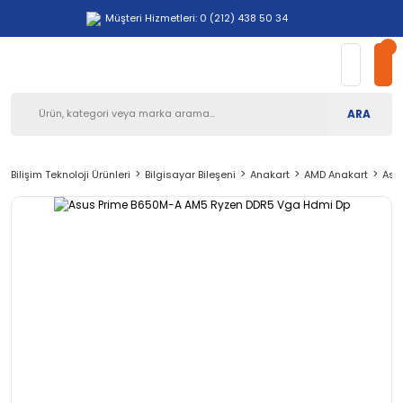
Müşteri Hizmetleri: 0 (212) 438 50 34
ARA
Bilişim Teknoloji Ürünleri
Bilgisayar Bileşeni
Anakart
AMD Anakart
Asu