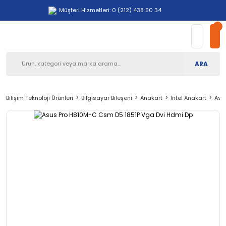
Müşteri Hizmetleri: 0 (212) 438 50 34
ARA
Bilişim Teknoloji Ürünleri
Bilgisayar Bileşeni
Anakart
Intel Anakart
Asu