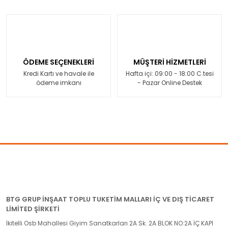
ÖDEME SEÇENEKLERİ
MÜŞTERİ HİZMETLERİ
Kredi Kartı ve havale ile
Hafta içi: 09:00 - 18:00 C.tesi
ödeme imkanı
- Pazar Online Destek
BTG GRUP İNŞAAT TOPLU TUKETİM MALLARI İÇ VE DIŞ TİCARET
LİMİTED ŞİRKETİ
İkitelli Osb Mahallesi Giyim Sanatkarları 2A Sk. 2A BLOK NO:2A İÇ KAPI