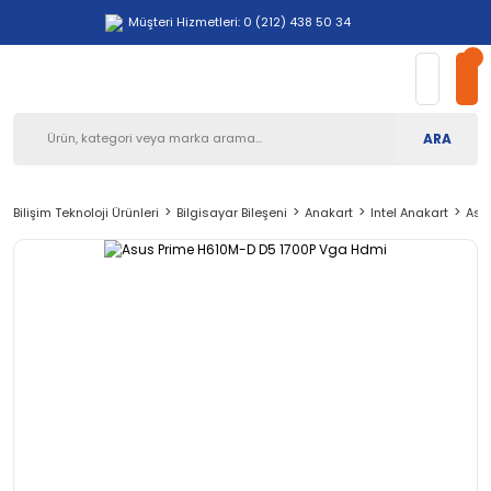
Müşteri Hizmetleri: 0 (212) 438 50 34
ARA
Bilişim Teknoloji Ürünleri
Bilgisayar Bileşeni
Anakart
Intel Anakart
Asu