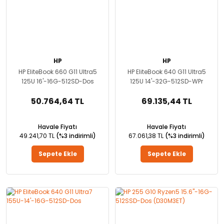
HP
HP
HP EliteBook 660 G11 Ultra5
HP EliteBook 640 G11 Ultra5
125U 16'-16G-512SD-Dos
125U 14'-32G-512SD-WPr
50.764,64 TL
69.135,44 TL
Havale Fiyatı
Havale Fiyatı
49.241,70 TL
(%3 indirimli)
67.061,38 TL
(%3 indirimli)
Sepete Ekle
Sepete Ekle