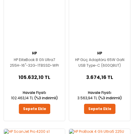
HP
HP
HP EliteBook 8 G1i Ultra7
HP Güç Adaptörü 65W GaN
255H-16''-32G-1TBSSD-WPr
USB Type-C (600Q8UT)
105.632,10 TL
3.674,16 TL
Havale Fiyatı
Havale Fiyatı
102.463,14 TL
(%3 indirimli)
3.563,94 TL
(%3 indirimli)
Sepete Ekle
Sepete Ekle