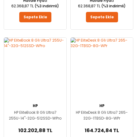
Havale Fiyatı
Havale Fiyatı
62.368,87 TL
(%3 indirimli)
62.368,87 TL
(%3 indirimli)
Sepete Ekle
Sepete Ekle
HP
HP
HP EliteBook 8 G1i Ultra7
HP EliteDesk 8 G1i Ultra7 265-
255U-14''-32G-512SSD-WPro
32G-1TBSD-8G-WPr
102.202,88 TL
164.724,84 TL