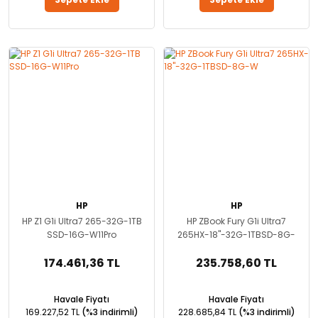
HP
HP
HP Z1 G1i Ultra7 265-32G-1TB
HP ZBook Fury G1i Ultra7
SSD-16G-W11Pro
265HX-18''-32G-1TBSD-8G-
W
174.461,36 TL
235.758,60 TL
Havale Fiyatı
Havale Fiyatı
169.227,52 TL
(%3 indirimli)
228.685,84 TL
(%3 indirimli)