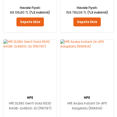
Havale Fiyatı
Havale Fiyatı
99.136,80 TL
(%3 indirimli)
159.783,09 TL
(%3 indirimli)
Sepete Ekle
Sepete Ekle
HPE
HPE
HPE DL380 Gen11 Gold 6530
HPE Aruba Instant On AP11
64GB-2x480G-2U (P81787)
Adaptörlü (R6K61A)