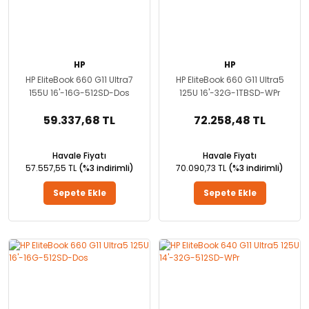
HP
HP
HP EliteBook 660 G11 Ultra7
HP EliteBook 660 G11 Ultra5
155U 16'-16G-512SD-Dos
125U 16'-32G-1TBSD-WPr
59.337,68 TL
72.258,48 TL
Havale Fiyatı
Havale Fiyatı
57.557,55 TL
(%3 indirimli)
70.090,73 TL
(%3 indirimli)
Sepete Ekle
Sepete Ekle