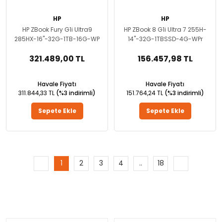
HP
HP
HP ZBook Fury G1i Ultra9
HP ZBook 8 G1i Ultra 7 255H-
285HX-16''-32G-1TB-16G-WP
14''-32G-1TBSSD-4G-WPr
321.489,00 TL
156.457,98 TL
Havale Fiyatı
Havale Fiyatı
311.844,33 TL
(%3 indirimli)
151.764,24 TL
(%3 indirimli)
Sepete Ekle
Sepete Ekle
1
2
3
4
..
18