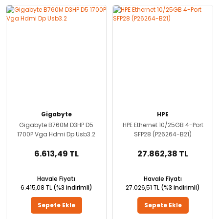
Gigabyte
HPE
Gigabyte B760M D3HP D5
HPE Ethernet 10/25GB 4-Port
1700P Vga Hdmi Dp Usb3.2
SFP28 (P26264-B21)
6.613,49 TL
27.862,38 TL
Havale Fiyatı
Havale Fiyatı
6.415,08 TL
(%3 indirimli)
27.026,51 TL
(%3 indirimli)
Sepete Ekle
Sepete Ekle