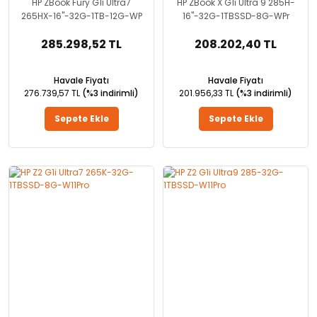
HP ZBook Fury G1i Ultra7
HP ZBook X G1i Ultra 9 285H-
265HX-16''-32G-1TB-12G-WP
16''-32G-1TBSSD-8G-WPr
285.298,52 TL
208.202,40 TL
Havale Fiyatı
Havale Fiyatı
276.739,57 TL
(%3 indirimli)
201.956,33 TL
(%3 indirimli)
Sepete Ekle
Sepete Ekle