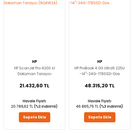
HP
HP
HP ScanJet Pro 4200 s1
HP ProBook 4 G1i Ultra5 225U
Doküman Tarayıcı
-14''-24G-1TBSSD-Dos
(8Q4W2A)
21.432,60 TL
48.315,20 TL
Havale Fiyatı
Havale Fiyatı
20.789,62 TL
(%3 indirimli)
46.865,75 TL
(%3 indirimli)
Sepete Ekle
Sepete Ekle