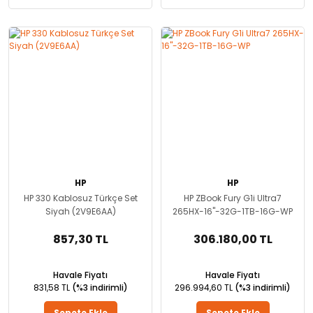
HP
HP
HP 330 Kablosuz Türkçe Set
HP ZBook Fury G1i Ultra7
Siyah (2V9E6AA)
265HX-16''-32G-1TB-16G-WP
857,30 TL
306.180,00 TL
Havale Fiyatı
Havale Fiyatı
831,58 TL
(%3 indirimli)
296.994,60 TL
(%3 indirimli)
Sepete Ekle
Sepete Ekle