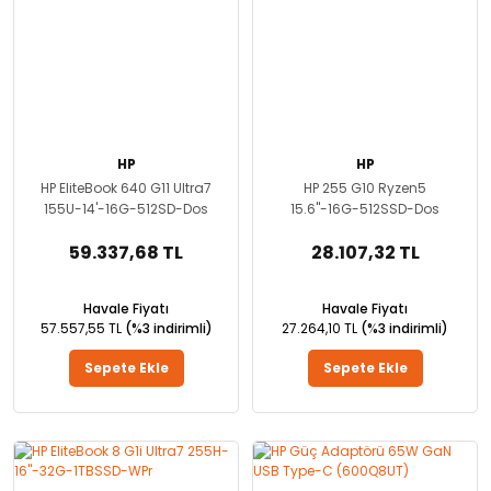
HP
HP
HP EliteBook 640 G11 Ultra7
HP 255 G10 Ryzen5
155U-14'-16G-512SD-Dos
15.6''-16G-512SSD-Dos
(D30M3ET)
59.337,68 TL
28.107,32 TL
Havale Fiyatı
Havale Fiyatı
57.557,55 TL
(%3 indirimli)
27.264,10 TL
(%3 indirimli)
Sepete Ekle
Sepete Ekle