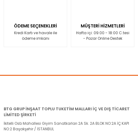
ÖDEME SEÇENEKLERİ
MÜŞTERİ HİZMETLERİ
Kredi Kartı ve havale ile
Hafta içi: 09:00 - 18:00 C.tesi
ödeme imkanı
- Pazar Online Destek
BTG GRUP İNŞAAT TOPLU TUKETİM MALLARI İÇ VE DIŞ TİCARET
LİMİTED ŞİRKETİ
İkitelli Osb Mahallesi Giyim Sanatkarları 2A Sk. 2A BLOK NO:2A İÇ KAPI
NO:2 Başakşehir / İSTANBUL