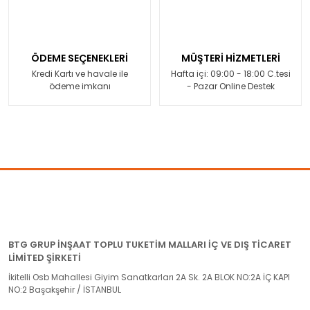
ÖDEME SEÇENEKLERİ
MÜŞTERİ HİZMETLERİ
Kredi Kartı ve havale ile
Hafta içi: 09:00 - 18:00 C.tesi
ödeme imkanı
- Pazar Online Destek
BTG GRUP İNŞAAT TOPLU TUKETİM MALLARI İÇ VE DIŞ TİCARET
LİMİTED ŞİRKETİ
İkitelli Osb Mahallesi Giyim Sanatkarları 2A Sk. 2A BLOK NO:2A İÇ KAPI
NO:2 Başakşehir / İSTANBUL