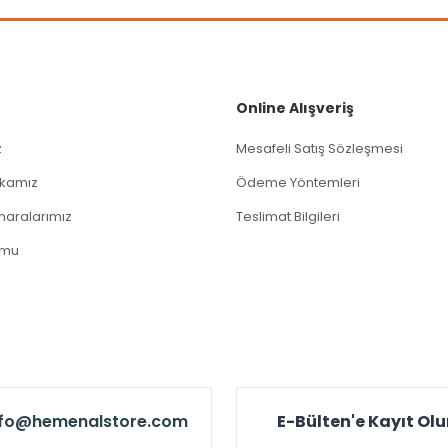
Gönder
Online Alışveriş
z
Mesafeli Satış Sözleşmesi
tikamız
Ödeme Yöntemleri
aralarımız
Teslimat Bilgileri
rmu
nfo@hemenalstore.com
E-Bülten'e Kayıt Ol