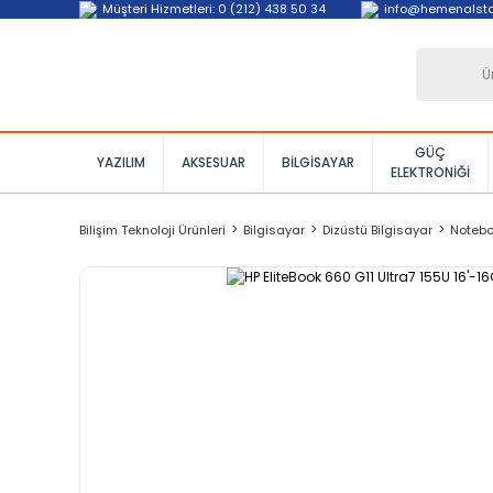
Müşteri Hizmetleri: 0 (212) 438 50 34
info@hemenalst
GÜÇ
YAZILIM
AKSESUAR
BILGISAYAR
ELEKTRONIĞI
Bilişim Teknoloji Ürünleri
Bilgisayar
Dizüstü Bilgisayar
Noteb