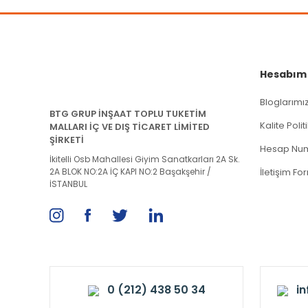
Hesabım
Bloglarımı
BTG GRUP İNŞAAT TOPLU TUKETİM
Kalite Poli
MALLARI İÇ VE DIŞ TİCARET LİMİTED
ŞİRKETİ
Hesap Num
İkitelli Osb Mahallesi Giyim Sanatkarları 2A Sk.
2A BLOK NO:2A İÇ KAPI NO:2 Başakşehir /
İletişim Fo
İSTANBUL
0 (212) 438 50 34
i