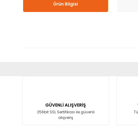
Ürün Bilgisi
Bu ürünün fiyat bilgisi, resim, ürün açıklamalarında ve diğ
Görüş ve önerileriniz için teşekkür ederiz.
Ürün resmi kalitesiz, bozuk veya görüntülenemiyor.
Ürün açıklamasında eksik bilgiler bulunuyor.
GÜVENLİ ALIŞVERİŞ
Ürün bilgilerinde hatalar bulunuyor.
256bit SSL Sertifikası ile güvenli
Tü
alışveriş
Ürün fiyatı diğer sitelerden daha pahalı.
Bu ürüne benzer farklı alternatifler olmalı.