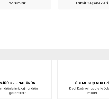
Yorumlar
Taksit Seçenekleri
er konularda yetersiz gördüğünüz noktaları öneri formunu kullanarak tara
Bu ürüne ilk yorumu siz yapın!
Yorum Yaz
%100 ORİJİNAL ÜRÜN
ÖDEME SEÇENEKLERİ
m ürünlerimiz orjinal ürün
Kredi Kartı ve havale ile ö
garantilidir
imkanı