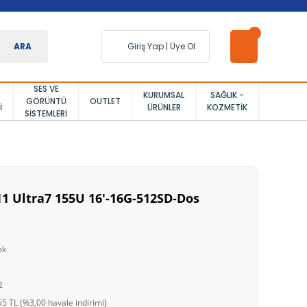
ARA
Giriş Yap
|
Üye Ol
SES VE
KURUMSAL
SAĞLIK -
GÖRÜNTÜ
OUTLET
I
ÜRÜNLER
KOZMETIK
SISTEMLERI
11 Ultra7 155U 16'-16G-512SD-Dos
ok
2
5 TL (%3,00 havale indirimi)