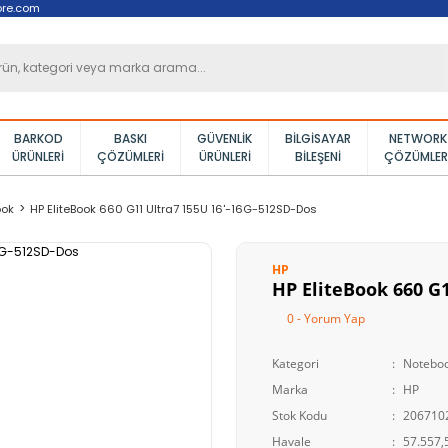
ore.com
BARKOD
BASKI
GÜVENLIK
BILGISAYAR
NETWORK
ÜRÜNLERI
ÇÖZÜMLERI
ÜRÜNLERI
BILEŞENI
ÇÖZÜMLER
ook
HP EliteBook 660 G11 Ultra7 155U 16'-16G-512SD-Dos
HP
HP EliteBook 660 G
0 - Yorum Yap
Kategori
Notebo
Marka
HP
Stok Kodu
206710
Havale
57.557,5