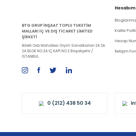
Hesabım
Bloglarımı
BTG GRUP İNŞAAT TOPLU TUKETİM
Kalite Poli
MALLARI İÇ VE DIŞ TİCARET LİMİTED
ŞİRKETİ
Hesap Num
İkitelli Osb Mahallesi Giyim Sanatkarları 2A Sk.
2A BLOK NO:2A İÇ KAPI NO:2 Başakşehir /
İletişim Fo
İSTANBUL
0 (212) 438 50 34
i