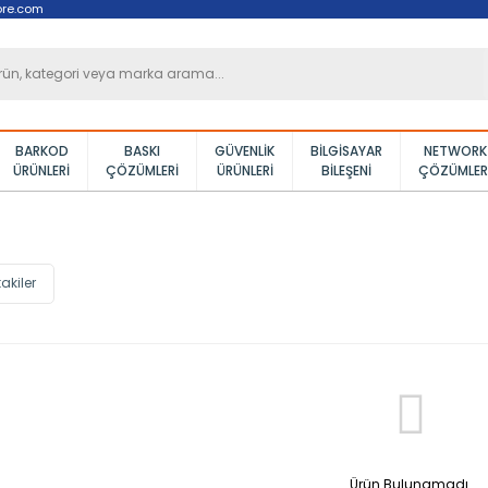
ore.com
BARKOD
BASKI
GÜVENLIK
BILGISAYAR
NETWORK
ÜRÜNLERI
ÇÖZÜMLERI
ÜRÜNLERI
BILEŞENI
ÇÖZÜMLER
akiler
Ürün Bulunamadı.