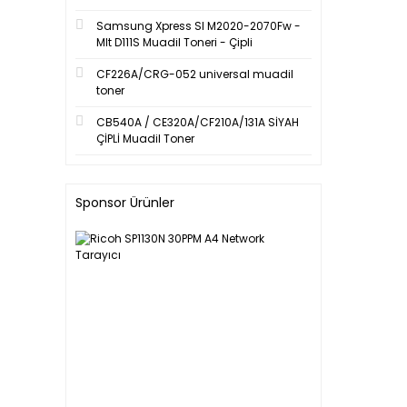
Samsung Xpress Sl M2020-2070Fw -
Mlt D111S Muadil Toneri - Çipli
CF226A/CRG-052 universal muadil
toner
CB540A / CE320A/CF210A/131A SİYAH
ÇİPLİ Muadil Toner
Sponsor Ürünler