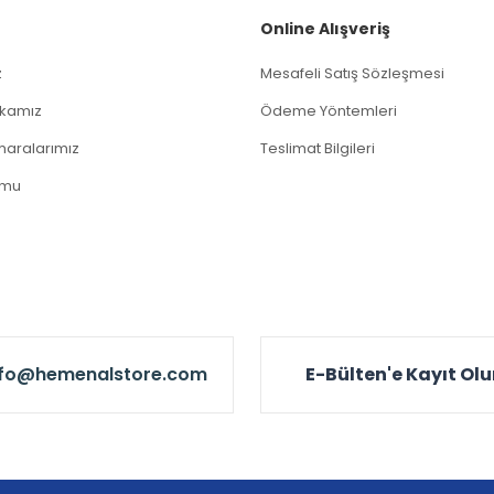
Online Alışveriş
z
Mesafeli Satış Sözleşmesi
tikamız
Ödeme Yöntemleri
aralarımız
Teslimat Bilgileri
rmu
nfo@hemenalstore.com
E-Bülten'e Kayıt Ol