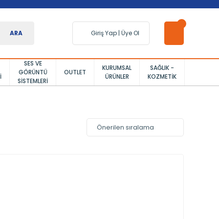
ARA
Giriş Yap
|
Üye Ol
SES VE
KURUMSAL
SAĞLIK -
GÖRÜNTÜ
OUTLET
I
ÜRÜNLER
KOZMETIK
SISTEMLERI