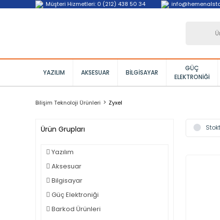
Müşteri Hizmetleri: 0 (212) 438 50 34
info@hemenalst
GÜÇ
YAZILIM
AKSESUAR
BILGISAYAR
ELEKTRONIĞI
Bilişim Teknoloji Ürünleri
Zyxel
Stokt
Ürün Grupları
Yazılım
Aksesuar
Bilgisayar
Güç Elektroniği
Barkod Ürünleri