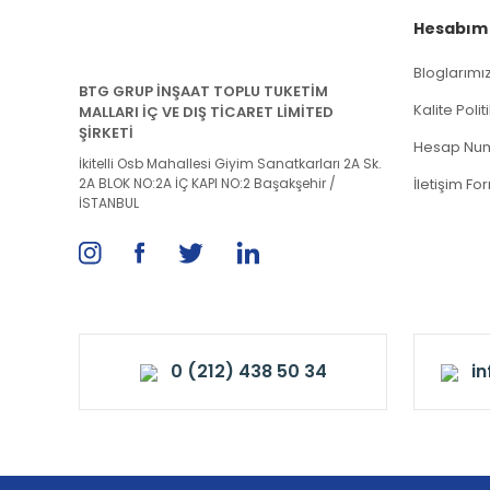
Hesabım
Bloglarımı
BTG GRUP İNŞAAT TOPLU TUKETİM
Kalite Poli
MALLARI İÇ VE DIŞ TİCARET LİMİTED
ŞİRKETİ
Hesap Num
İkitelli Osb Mahallesi Giyim Sanatkarları 2A Sk.
2A BLOK NO:2A İÇ KAPI NO:2 Başakşehir /
İletişim Fo
İSTANBUL
0 (212) 438 50 34
i