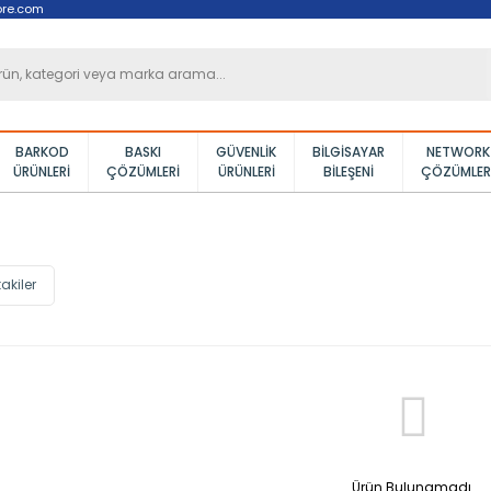
ore.com
BARKOD
BASKI
GÜVENLIK
BILGISAYAR
NETWORK
ÜRÜNLERI
ÇÖZÜMLERI
ÜRÜNLERI
BILEŞENI
ÇÖZÜMLER
akiler
Ürün Bulunamadı.