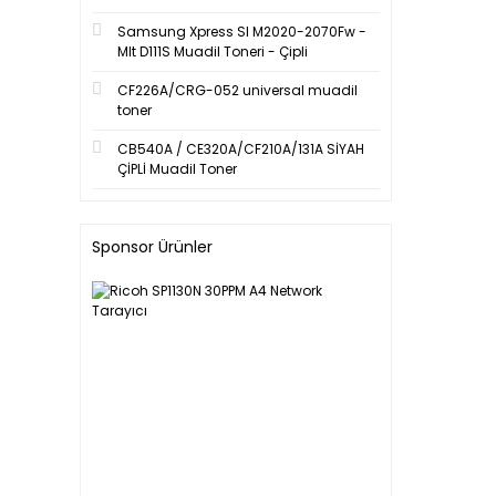
Samsung Xpress Sl M2020-2070Fw -
Mlt D111S Muadil Toneri - Çipli
CF226A/CRG-052 universal muadil
toner
CB540A / CE320A/CF210A/131A SİYAH
ÇİPLİ Muadil Toner
Sponsor Ürünler