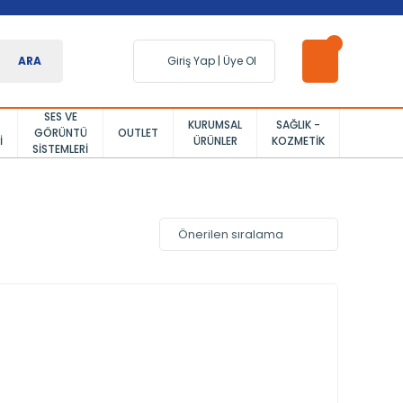
ARA
Giriş Yap
|
Üye Ol
SES VE
KURUMSAL
SAĞLIK -
GÖRÜNTÜ
OUTLET
I
ÜRÜNLER
KOZMETIK
SISTEMLERI