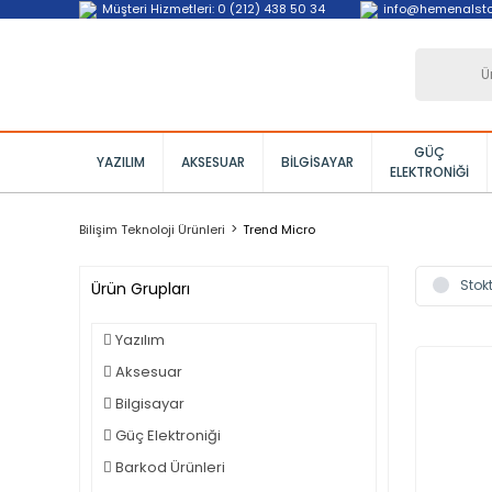
Müşteri Hizmetleri: 0 (212) 438 50 34
info@hemenalst
GÜÇ
YAZILIM
AKSESUAR
BILGISAYAR
ELEKTRONIĞI
Bilişim Teknoloji Ürünleri
Trend Micro
Stokt
Ürün Grupları
Yazılım
Aksesuar
Bilgisayar
Güç Elektroniği
Barkod Ürünleri