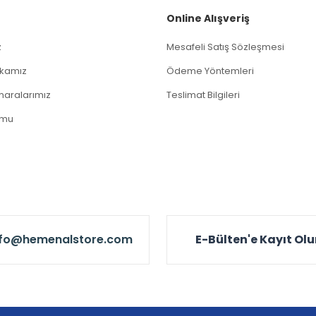
Online Alışveriş
z
Mesafeli Satış Sözleşmesi
tikamız
Ödeme Yöntemleri
aralarımız
Teslimat Bilgileri
rmu
nfo@hemenalstore.com
E-Bülten'e Kayıt Ol