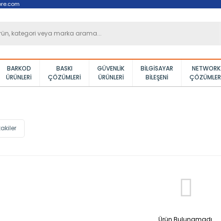
ore.com
BARKOD
BASKI
GÜVENLIK
BILGISAYAR
NETWORK
ÜRÜNLERI
ÇÖZÜMLERI
ÜRÜNLERI
BILEŞENI
ÇÖZÜMLER
akiler
Ürün Bulunamadı.