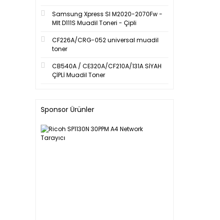
Samsung Xpress Sl M2020-2070Fw -
Mlt D111S Muadil Toneri - Çipli
CF226A/CRG-052 universal muadil
toner
CB540A / CE320A/CF210A/131A SİYAH
ÇİPLİ Muadil Toner
Sponsor Ürünler