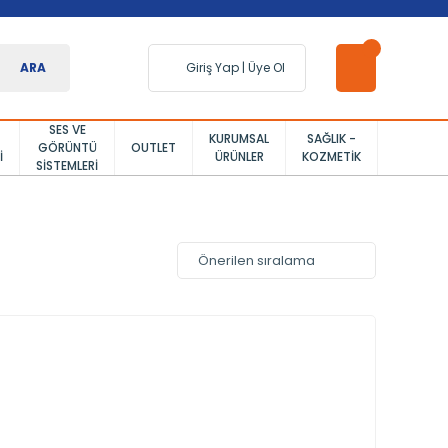
ARA
Giriş Yap
|
Üye Ol
SES VE
KURUMSAL
SAĞLIK -
GÖRÜNTÜ
OUTLET
I
ÜRÜNLER
KOZMETIK
SISTEMLERI