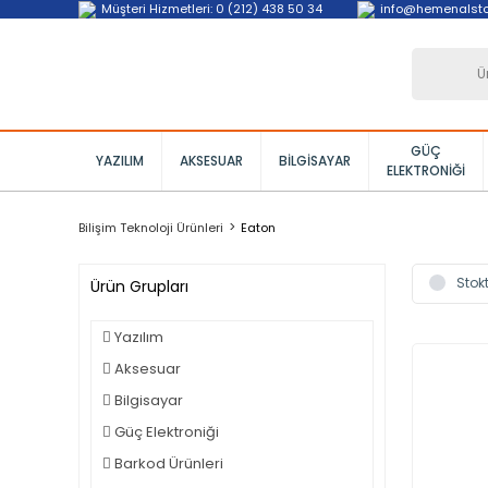
Müşteri Hizmetleri: 0 (212) 438 50 34
info@hemenalst
GÜÇ
YAZILIM
AKSESUAR
BILGISAYAR
ELEKTRONIĞI
Bilişim Teknoloji Ürünleri
Eaton
Stokt
Ürün Grupları
Yazılım
Aksesuar
Bilgisayar
Güç Elektroniği
Barkod Ürünleri