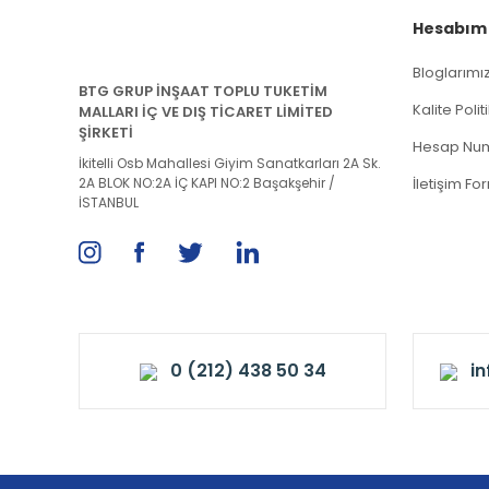
Hesabım
Bloglarımı
BTG GRUP İNŞAAT TOPLU TUKETİM
Kalite Poli
MALLARI İÇ VE DIŞ TİCARET LİMİTED
ŞİRKETİ
Hesap Num
İkitelli Osb Mahallesi Giyim Sanatkarları 2A Sk.
2A BLOK NO:2A İÇ KAPI NO:2 Başakşehir /
İletişim Fo
İSTANBUL
0 (212) 438 50 34
i