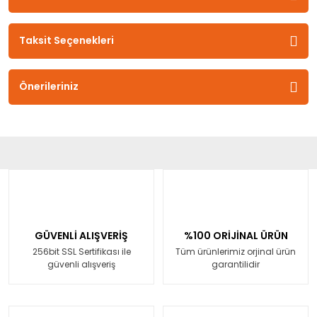
Taksit Seçenekleri
Önerileriniz
GÜVENLİ ALIŞVERİŞ
%100 ORİJİNAL ÜRÜN
256bit SSL Sertifikası ile
Tüm ürünlerimiz orjinal ürün
güvenli alışveriş
garantilidir