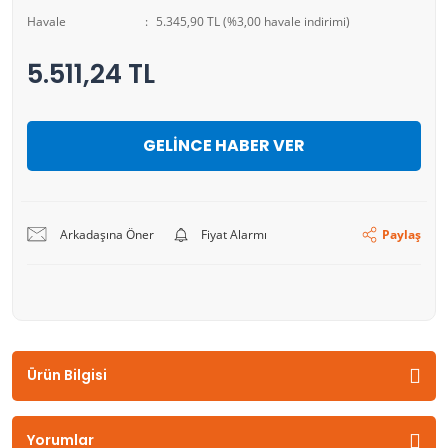
Havale
5.345,90 TL (%3,00 havale indirimi)
5.511,24 TL
GELİNCE HABER VER
Arkadaşına Öner
Fiyat Alarmı
Paylaş
Ürün Bilgisi
Yorumlar