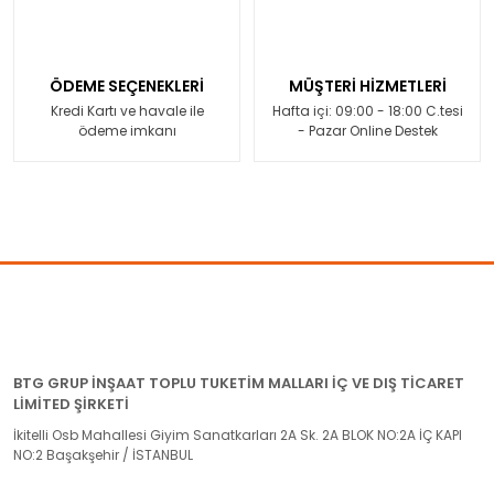
ÖDEME SEÇENEKLERİ
MÜŞTERİ HİZMETLERİ
Kredi Kartı ve havale ile
Hafta içi: 09:00 - 18:00 C.tesi
ödeme imkanı
- Pazar Online Destek
BTG GRUP İNŞAAT TOPLU TUKETİM MALLARI İÇ VE DIŞ TİCARET
LİMİTED ŞİRKETİ
İkitelli Osb Mahallesi Giyim Sanatkarları 2A Sk. 2A BLOK NO:2A İÇ KAPI
NO:2 Başakşehir / İSTANBUL