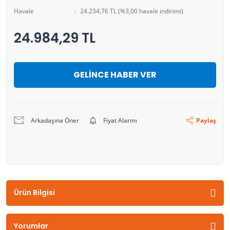
Havale
24.234,76 TL (%3,00 havale indirimi)
24.984,29 TL
GELİNCE HABER VER
Arkadaşına Öner
Fiyat Alarmı
Paylaş
Ürün Bilgisi
Yorumlar