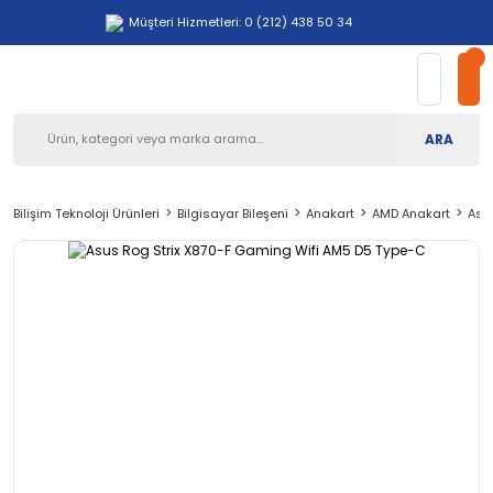
Müşteri Hizmetleri: 0 (212) 438 50 34
ARA
Bilişim Teknoloji Ürünleri
Bilgisayar Bileşeni
Anakart
AMD Anakart
Asu