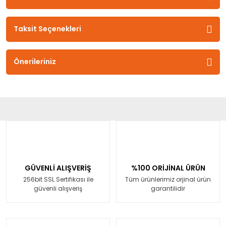
Taksit Seçenekleri
Önerileriniz
GÜVENLİ ALIŞVERİŞ
%100 ORİJİNAL ÜRÜN
256bit SSL Sertifikası ile
Tüm ürünlerimiz orjinal ürün
güvenli alışveriş
garantilidir