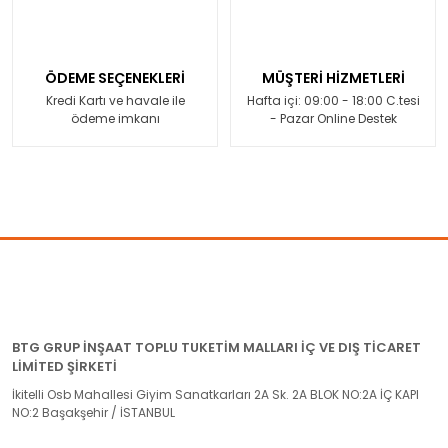
ÖDEME SEÇENEKLERİ
MÜŞTERİ HİZMETLERİ
Kredi Kartı ve havale ile
Hafta içi: 09:00 - 18:00 C.tesi
ödeme imkanı
- Pazar Online Destek
BTG GRUP İNŞAAT TOPLU TUKETİM MALLARI İÇ VE DIŞ TİCARET
LİMİTED ŞİRKETİ
İkitelli Osb Mahallesi Giyim Sanatkarları 2A Sk. 2A BLOK NO:2A İÇ KAPI
NO:2 Başakşehir / İSTANBUL