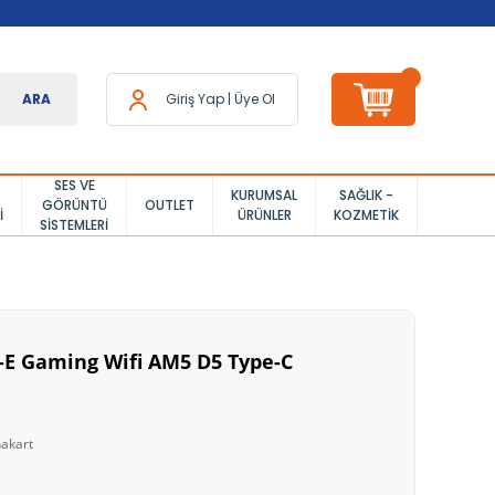
ARA
Giriş Yap
|
Üye Ol
SES VE
KURUMSAL
SAĞLIK -
GÖRÜNTÜ
OUTLET
I
ÜRÜNLER
KOZMETIK
SISTEMLERI
0-E Gaming Wifi AM5 D5 Type-C
akart