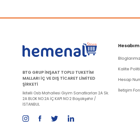
Bu ürüne benzer farklı alternatifler olmalı.
Hesabım
Bloglarımı
Kalite Poli
BTG GRUP İNŞAAT TOPLU TUKETİM
MALLARI İÇ VE DIŞ TİCARET LİMİTED
Hesap Num
ŞİRKETİ
İletişim Fo
İkitelli Osb Mahallesi Giyim Sanatkarları 2A Sk.
2A BLOK NO:2A İÇ KAPI NO:2 Başakşehir /
İSTANBUL