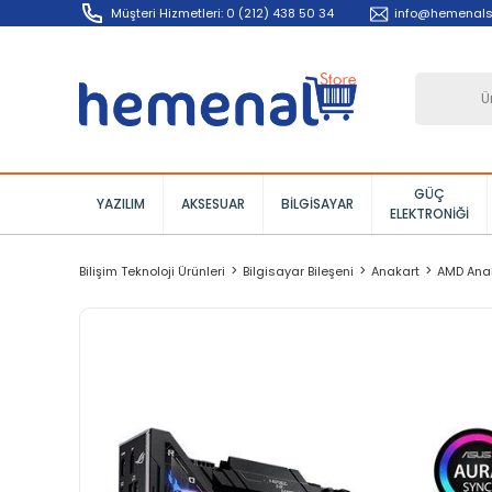
Müşteri Hizmetleri: 0 (212) 438 50 34
info@hemenals
GÜÇ
YAZILIM
AKSESUAR
BILGISAYAR
ELEKTRONIĞI
Bilişim Teknoloji Ürünleri
Bilgisayar Bileşeni
Anakart
AMD Ana