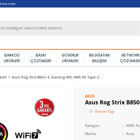
tore.com
BARKOD
BASKI
GÜVENLIK
BILGISAYAR
NETWORK
ÜRÜNLERI
ÇÖZÜMLERI
ÜRÜNLERI
BILEŞENI
ÇÖZÜMLER
kart
Asus Rog Strix B850-E Gaming Wifi AM5 D5 Type-C
ASUS
Asus Rog Strix B85
0 - Yorum Yap
Kategori
AMD An
Marka
Asus