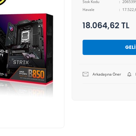
Stok Kodu
206539
Havale
17.522,6
18.064,62 TL
GEL
Arkadaşına Öner