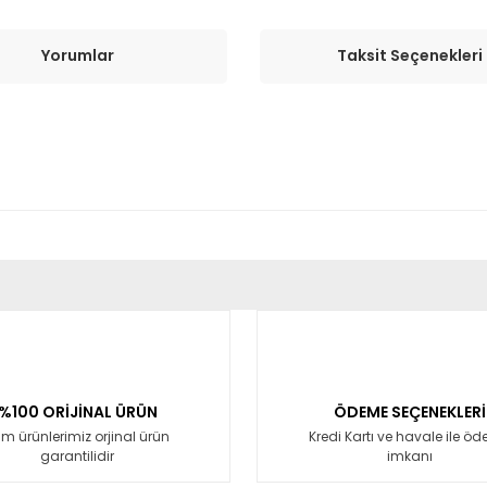
Yorumlar
Taksit Seçenekleri
er konularda yetersiz gördüğünüz noktaları öneri formunu kullanarak tara
Bu ürüne ilk yorumu siz yapın!
Yorum Yaz
%100 ORİJİNAL ÜRÜN
ÖDEME SEÇENEKLERİ
m ürünlerimiz orjinal ürün
Kredi Kartı ve havale ile ö
garantilidir
imkanı