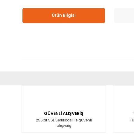
Ürün Bilgisi
Bu ürünün fiyat bilgisi, resim, ürün açıklamalarında ve diğ
Görüş ve önerileriniz için teşekkür ederiz.
Ürün resmi kalitesiz, bozuk veya görüntülenemiyor.
Ürün açıklamasında eksik bilgiler bulunuyor.
GÜVENLİ ALIŞVERİŞ
Ürün bilgilerinde hatalar bulunuyor.
256bit SSL Sertifikası ile güvenli
Tü
alışveriş
Ürün fiyatı diğer sitelerden daha pahalı.