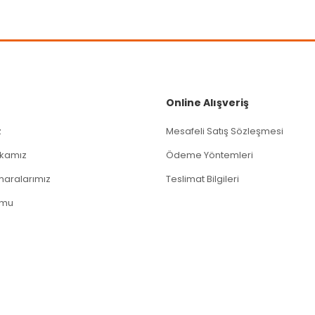
Gönder
Online Alışveriş
z
Mesafeli Satış Sözleşmesi
tikamız
Ödeme Yöntemleri
aralarımız
Teslimat Bilgileri
rmu