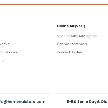
Gönder
Online Alışveriş
z
Mesafeli Satış Sözleşmesi
tikamız
Ödeme Yöntemleri
aralarımız
Teslimat Bilgileri
rmu
nfo@hemenalstore.com
E-Bülten'e Kayıt Ol