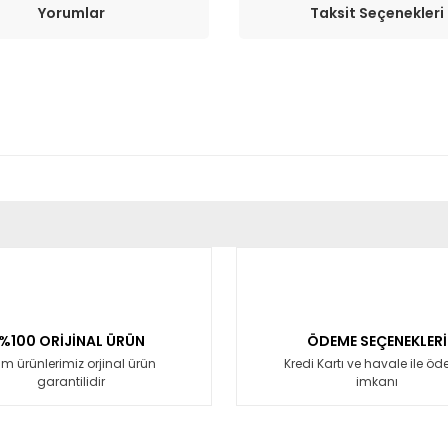
Yorumlar
Taksit Seçenekleri
er konularda yetersiz gördüğünüz noktaları öneri formunu kullanarak tara
Bu ürüne ilk yorumu siz yapın!
Yorum Yaz
%100 ORİJİNAL ÜRÜN
ÖDEME SEÇENEKLERİ
m ürünlerimiz orjinal ürün
Kredi Kartı ve havale ile ö
garantilidir
imkanı