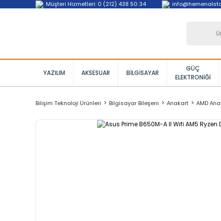
Müşteri Hizmetleri: 0 (212) 438 50 34
info@hemenalst
GÜÇ
YAZILIM
AKSESUAR
BILGISAYAR
ELEKTRONIĞI
Bilişim Teknoloji Ürünleri
Bilgisayar Bileşeni
Anakart
AMD Ana