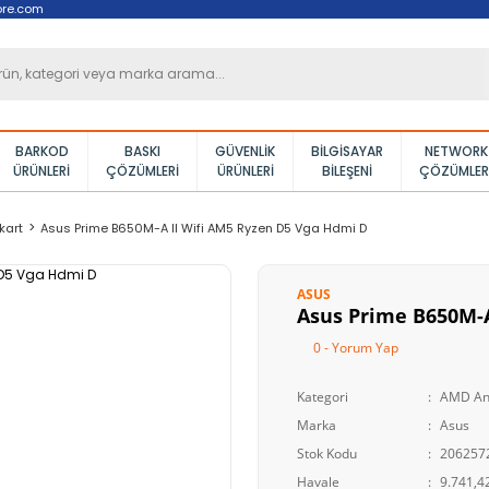
ore.com
BARKOD
BASKI
GÜVENLIK
BILGISAYAR
NETWORK
ÜRÜNLERI
ÇÖZÜMLERI
ÜRÜNLERI
BILEŞENI
ÇÖZÜMLER
kart
Asus Prime B650M-A II Wifi AM5 Ryzen D5 Vga Hdmi D
ASUS
Asus Prime B650M-A
0 - Yorum Yap
Kategori
AMD An
Marka
Asus
Stok Kodu
206257
Havale
9.741,42