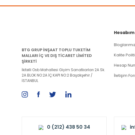
Hesabım
Bloglarımı
BTG GRUP İNŞAAT TOPLU TUKETİM
Kalite Poli
MALLARI İÇ VE DIŞ TİCARET LİMİTED
ŞİRKETİ
Hesap Num
İkitelli Osb Mahallesi Giyim Sanatkarları 2A Sk.
2A BLOK NO:2A İÇ KAPI NO:2 Başakşehir /
İletişim Fo
İSTANBUL
0 (212) 438 50 34
i