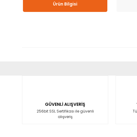
Ürün Bilgisi
Bu ürünün fiyat bilgisi, resim, ürün açıklamalarında ve diğ
Görüş ve önerileriniz için teşekkür ederiz.
Ürün resmi kalitesiz, bozuk veya görüntülenemiyor.
Ürün açıklamasında eksik bilgiler bulunuyor.
GÜVENLİ ALIŞVERİŞ
Ürün bilgilerinde hatalar bulunuyor.
256bit SSL Sertifikası ile güvenli
Tü
alışveriş
Ürün fiyatı diğer sitelerden daha pahalı.
Bu ürüne benzer farklı alternatifler olmalı.