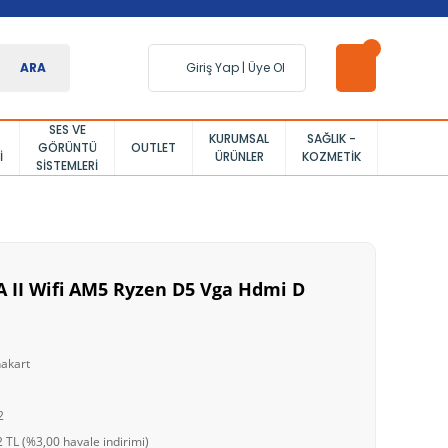
ARA
Giriş Yap
|
Üye Ol
SES VE
KURUMSAL
SAĞLIK -
GÖRÜNTÜ
OUTLET
I
ÜRÜNLER
KOZMETIK
SISTEMLERI
 II Wifi AM5 Ryzen D5 Vga Hdmi D
akart
2
 TL (%3,00 havale indirimi)