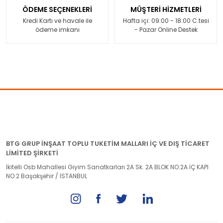
ÖDEME SEÇENEKLERİ
MÜŞTERİ HİZMETLERİ
Kredi Kartı ve havale ile
Hafta içi: 09:00 - 18:00 C.tesi
ödeme imkanı
- Pazar Online Destek
BTG GRUP İNŞAAT TOPLU TUKETİM MALLARI İÇ VE DIŞ TİCARET
LİMİTED ŞİRKETİ
İkitelli Osb Mahallesi Giyim Sanatkarları 2A Sk. 2A BLOK NO:2A İÇ KAPI
NO:2 Başakşehir / İSTANBUL