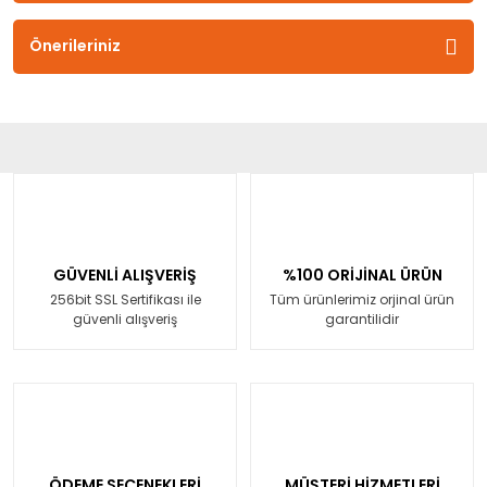
Önerileriniz
GÜVENLİ ALIŞVERİŞ
%100 ORİJİNAL ÜRÜN
256bit SSL Sertifikası ile
Tüm ürünlerimiz orjinal ürün
güvenli alışveriş
garantilidir
ÖDEME SEÇENEKLERİ
MÜŞTERİ HİZMETLERİ