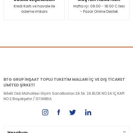
Kredi Kartı ve havale ile
Hafta içi: 09:00 - 18:00 C.tesi
ödeme imkanı
- Pazar Online Destek
BTG GRUP İNŞAAT TOPLU TUKETİM MALLARI İÇ VE DIŞ TİCARET
LİMİTED ŞİRKETİ
İkitelli Osb Mahallesi Giyim Sanatkarları 2A Sk. 2A BLOK NO:2A İÇ KAPI
NO:2 Başakşehir / İSTANBUL
Hesabım