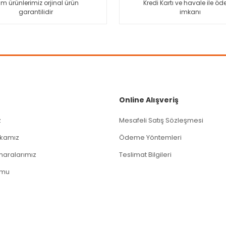
m ürünlerimiz orjinal ürün
Kredi Kartı ve havale ile ö
garantilidir
imkanı
Gönder
Online Alışveriş
z
Mesafeli Satış Sözleşmesi
tikamız
Ödeme Yöntemleri
aralarımız
Teslimat Bilgileri
rmu