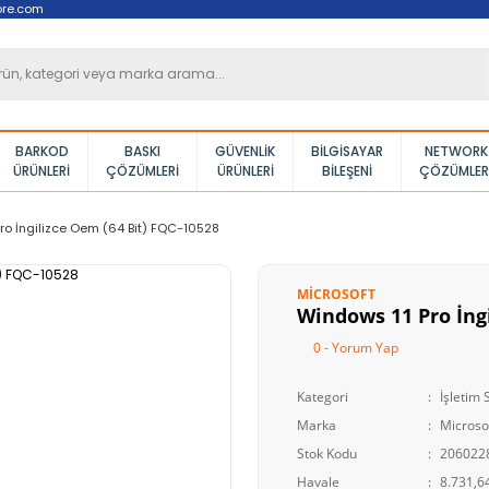
ore.com
BARKOD
BASKI
GÜVENLIK
BILGISAYAR
NETWORK
ÜRÜNLERI
ÇÖZÜMLERI
ÜRÜNLERI
BILEŞENI
ÇÖZÜMLER
ro İngilizce Oem (64 Bit) FQC-10528
MICROSOFT
Windows 11 Pro İngi
0 - Yorum Yap
Kategori
İşletim 
Marka
Microso
Stok Kodu
206022
Havale
8.731,64