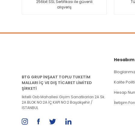
256bit SSL Sertifikası ile güvenli
Tü
alışveriş
Ürün fiyatı diğer sitelerden daha pahalı.
Bu ürüne benzer farklı alternatifler olmalı.
Hesabım
Bloglarımı
BTG GRUP İNŞAAT TOPLU TUKETİM
Kalite Poli
MALLARI İÇ VE DIŞ TİCARET LİMİTED
ŞİRKETİ
Hesap Num
İkitelli Osb Mahallesi Giyim Sanatkarları 2A Sk.
2A BLOK NO:2A İÇ KAPI NO:2 Başakşehir /
İletişim Fo
İSTANBUL