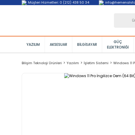
Müşteri Hizmetleri: 0 (212) 438 50 34
info@hemenalst
GÜÇ
YAZILIM
AKSESUAR
BILGISAYAR
ELEKTRONIĞI
Bilişim Teknoloji Ürünleri
Yazılım
İşletim Sistemi
Windows 11 P