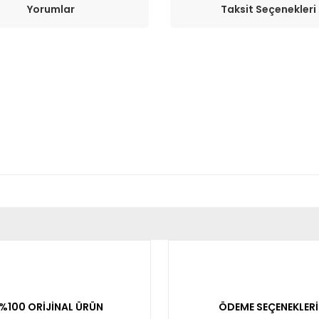
Yorumlar
Taksit Seçenekleri
er konularda yetersiz gördüğünüz noktaları öneri formunu kullanarak tara
Bu ürüne ilk yorumu siz yapın!
Yorum Yaz
%100 ORİJİNAL ÜRÜN
ÖDEME SEÇENEKLERİ