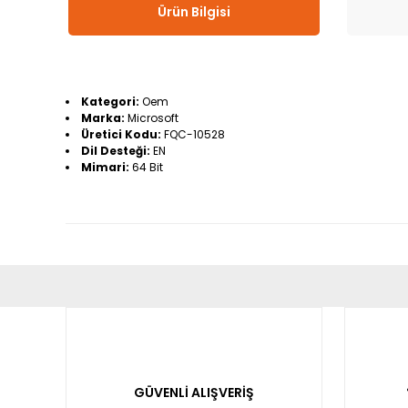
Ürün Bilgisi
Kategori:
Oem
Marka:
Microsoft
Üretici Kodu:
FQC-10528
Dil Desteği:
EN
Mimari:
64 Bit
Bu ürünün fiyat bilgisi, resim, ürün açıklamalarında ve diğ
Görüş ve önerileriniz için teşekkür ederiz.
Ürün resmi kalitesiz, bozuk veya görüntülenemiyor.
Ürün açıklamasında eksik bilgiler bulunuyor.
GÜVENLİ ALIŞVERİŞ
Ürün bilgilerinde hatalar bulunuyor.