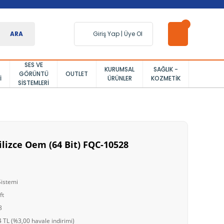
ARA
Giriş Yap
|
Üye Ol
SES VE
KURUMSAL
SAĞLIK -
GÖRÜNTÜ
OUTLET
I
ÜRÜNLER
KOZMETIK
SISTEMLERI
lizce Oem (64 Bit) FQC-10528
Sistemi
ft
8
 TL (%3,00 havale indirimi)