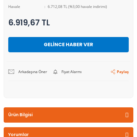
Havale
6.712,08 TL (%3,00 havale indirimi)
6.919,67 TL
GELİNCE HABER VER
Arkadaşına Öner
Fiyat Alarmı
Paylaş
Ürün Bilgisi
Yorumlar