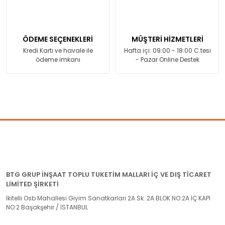
ÖDEME SEÇENEKLERİ
MÜŞTERİ HİZMETLERİ
Kredi Kartı ve havale ile
Hafta içi: 09:00 - 18:00 C.tesi
ödeme imkanı
- Pazar Online Destek
BTG GRUP İNŞAAT TOPLU TUKETİM MALLARI İÇ VE DIŞ TİCARET
LİMİTED ŞİRKETİ
İkitelli Osb Mahallesi Giyim Sanatkarları 2A Sk. 2A BLOK NO:2A İÇ KAPI
NO:2 Başakşehir / İSTANBUL