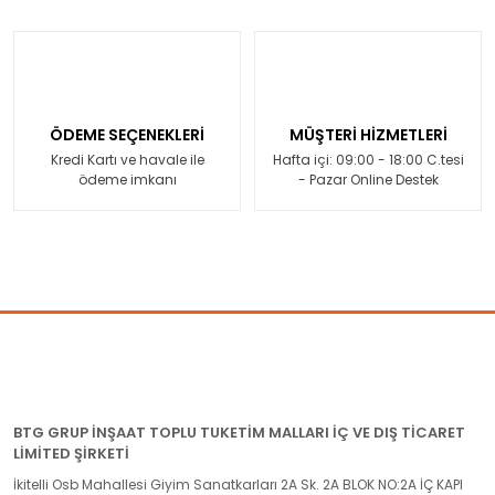
ÖDEME SEÇENEKLERİ
MÜŞTERİ HİZMETLERİ
Kredi Kartı ve havale ile
Hafta içi: 09:00 - 18:00 C.tesi
ödeme imkanı
- Pazar Online Destek
BTG GRUP İNŞAAT TOPLU TUKETİM MALLARI İÇ VE DIŞ TİCARET
LİMİTED ŞİRKETİ
İkitelli Osb Mahallesi Giyim Sanatkarları 2A Sk. 2A BLOK NO:2A İÇ KAPI