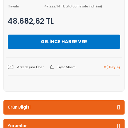
Havale
47.222,14 TL (%3,00 havale indirimi)
48.682,62 TL
GELİNCE HABER VER
Arkadaşına Öner
Fiyat Alarmı
Paylaş
Ürün Bilgisi
Yorumlar