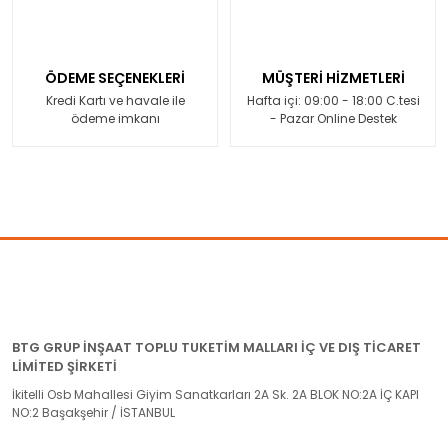
ÖDEME SEÇENEKLERİ
MÜŞTERİ HİZMETLERİ
Kredi Kartı ve havale ile
Hafta içi: 09:00 - 18:00 C.tesi
ödeme imkanı
- Pazar Online Destek
BTG GRUP İNŞAAT TOPLU TUKETİM MALLARI İÇ VE DIŞ TİCARET
LİMİTED ŞİRKETİ
İkitelli Osb Mahallesi Giyim Sanatkarları 2A Sk. 2A BLOK NO:2A İÇ KAPI
NO:2 Başakşehir / İSTANBUL