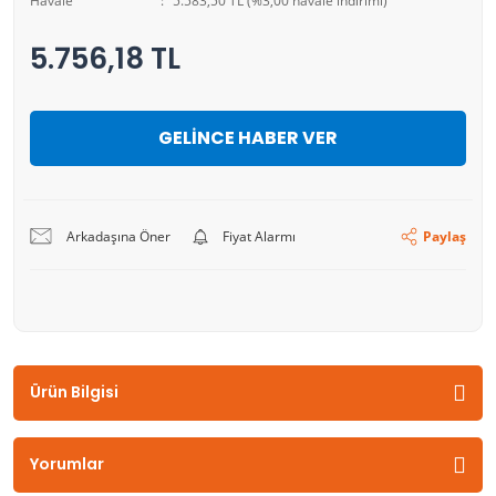
Havale
5.583,50 TL (%3,00 havale indirimi)
5.756,18 TL
GELİNCE HABER VER
Arkadaşına Öner
Fiyat Alarmı
Paylaş
Ürün Bilgisi
Yorumlar