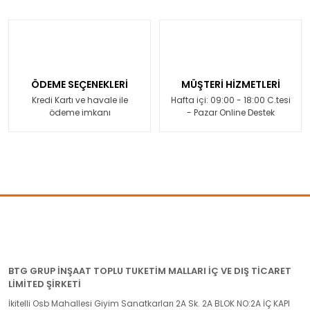
ÖDEME SEÇENEKLERİ
MÜŞTERİ HİZMETLERİ
Kredi Kartı ve havale ile
Hafta içi: 09:00 - 18:00 C.tesi
ödeme imkanı
- Pazar Online Destek
BTG GRUP İNŞAAT TOPLU TUKETİM MALLARI İÇ VE DIŞ TİCARET
LİMİTED ŞİRKETİ
İkitelli Osb Mahallesi Giyim Sanatkarları 2A Sk. 2A BLOK NO:2A İÇ KAPI