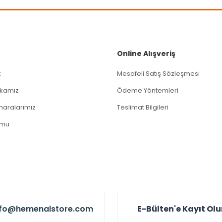
Gönder
Online Alışveriş
z
Mesafeli Satış Sözleşmesi
tikamız
Ödeme Yöntemleri
aralarımız
Teslimat Bilgileri
rmu
nfo@hemenalstore.com
E-Bülten'e Kayıt Ol