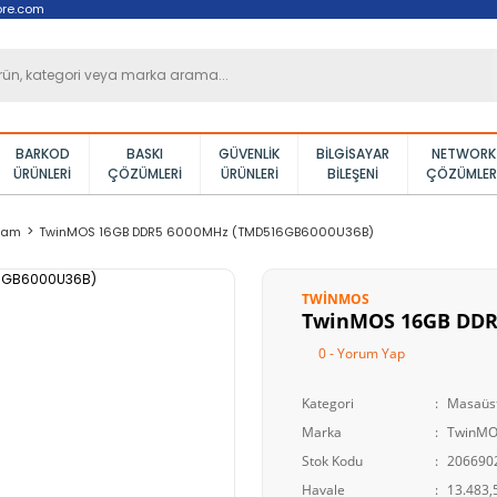
ore.com
BARKOD
BASKI
GÜVENLIK
BILGISAYAR
NETWORK
ÜRÜNLERI
ÇÖZÜMLERI
ÜRÜNLERI
BILEŞENI
ÇÖZÜMLER
Ram
TwinMOS 16GB DDR5 6000MHz (TMD516GB6000U36B)
TWINMOS
TwinMOS 16GB DDR
0 - Yorum Yap
Kategori
Masaüs
Marka
TwinM
Stok Kodu
206690
Havale
13.483,5