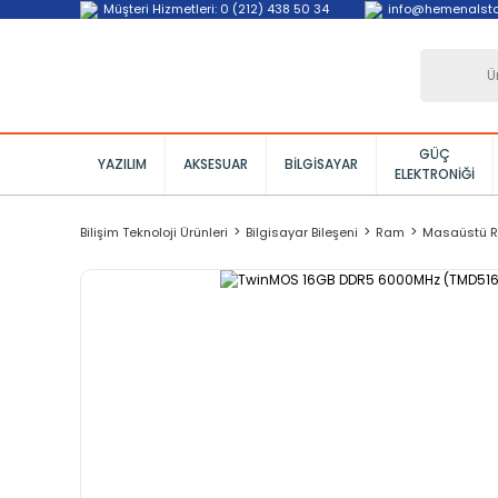
Müşteri Hizmetleri: 0 (212) 438 50 34
info@hemenalst
GÜÇ
YAZILIM
AKSESUAR
BILGISAYAR
ELEKTRONIĞI
Bilişim Teknoloji Ürünleri
Bilgisayar Bileşeni
Ram
Masaüstü 