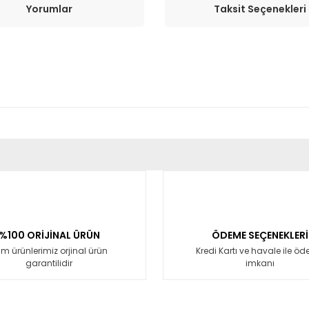
Yorumlar
Taksit Seçenekleri
er konularda yetersiz gördüğünüz noktaları öneri formunu kullanarak tara
Bu ürüne ilk yorumu siz yapın!
Yorum Yaz
%100 ORİJİNAL ÜRÜN
ÖDEME SEÇENEKLERİ
m ürünlerimiz orjinal ürün
Kredi Kartı ve havale ile ö
garantilidir
imkanı