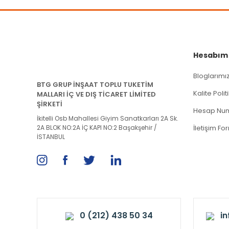
Hesabım
Bloglarımı
BTG GRUP İNŞAAT TOPLU TUKETİM
Kalite Poli
MALLARI İÇ VE DIŞ TİCARET LİMİTED
ŞİRKETİ
Hesap Num
İkitelli Osb Mahallesi Giyim Sanatkarları 2A Sk.
2A BLOK NO:2A İÇ KAPI NO:2 Başakşehir /
İletişim Fo
İSTANBUL
0 (212) 438 50 34
i