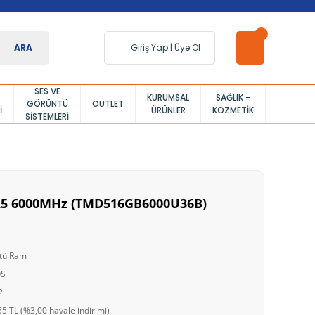
ARA
Giriş Yap
|
Üye Ol
SES VE
KURUMSAL
SAĞLIK -
GÖRÜNTÜ
OUTLET
I
ÜRÜNLER
KOZMETIK
SISTEMLERI
5 6000MHz (TMD516GB6000U36B)
tü Ram
OS
2
5 TL (%3,00 havale indirimi)