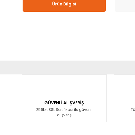
Ürün Bilgisi
Bu ürünün fiyat bilgisi, resim, ürün açıklamalarında ve diğ
Görüş ve önerileriniz için teşekkür ederiz.
Ürün resmi kalitesiz, bozuk veya görüntülenemiyor.
Ürün açıklamasında eksik bilgiler bulunuyor.
GÜVENLİ ALIŞVERİŞ
Ürün bilgilerinde hatalar bulunuyor.
256bit SSL Sertifikası ile güvenli
Tü
alışveriş
Ürün fiyatı diğer sitelerden daha pahalı.
Bu ürüne benzer farklı alternatifler olmalı.