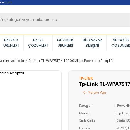
ore.com
BARKOD
BASKI
GÜVENLIK
BILGISAYAR
NETWORK
ÜRÜNLERI
ÇÖZÜMLERI
ÜRÜNLERI
BILEŞENI
ÇÖZÜMLER
erline Adaptör
Tp-Link TL-WPA7517 KIT 1000Mbps Powerline Adaptör
TP-LINK
Tp-Link TL-WPA7517
0 - Yorum Yap
Kategori
Powerli
Marka
Tp-Link
Stok Kodu
206018
Havale
4.247,02