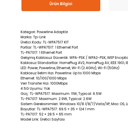
Ürün Bilgisi
Kategori: Powerline Adaptör
Marka: Tp-Link
Üretici Kodu: TL-WPA7517 KIT
Portlar: TL-WPA7517: 1 Ethernet Port
TL-PA7017: 1 Ethernet Port
Gelişmiş Kablosuz Güvenlik: WPA-PSK / WPA2-PSK, WEP Encrpti
Kablosuz Standartlar: HomePlug AV2, HomePlug AV, IEEE 1901, IEE
LED: Power, Powerline, Ethernet, Wi-Fi (2.4GHz), Wi-Fi (5GHz)
Kablosuz İletim Hızı: Powerline: Up to 1000 Mbps
Ethernet: 10/100/1000 Mbps
Veri Transfer Hızı: 1000Mbps
4.5G Uyumu: Yok
Güç: TL-WPA7517: Maximum: 11W, Typical: 6.5W
TL-PA7017: Maximum: 2.9W, Typical: 2.6W
Sistem Gereksinimleri: Windows 10/8.1/8/7/Vista/XP, Mac OS, L
Boyutlar: TL-WPA7517: 69.5 × 35 × 124.1 mm
TL-PA7017: 52 × 28.5 × 65 mm
Model Link: Üretici Sayfası