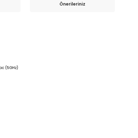
Önerileriniz
n/ac (5GHz)