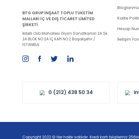
Bloglarımı
BTG GRUP İNŞAAT TOPLU TUKETİM
Kalite Poli
MALLARI İÇ VE DIŞ TİCARET LİMİTED
ŞİRKETİ
Hesap Num
İkitelli Osb Mahallesi Giyim Sanatkarları 2A Sk.
2A BLOK NO:2A İÇ KAPI NO:2 Başakşehir /
İletişim Fo
İSTANBUL
0 (212) 438 50 34
i
Copyright 2022 © Her hakkı saklıdır. Kredi kartı bilgileriniz 256bi