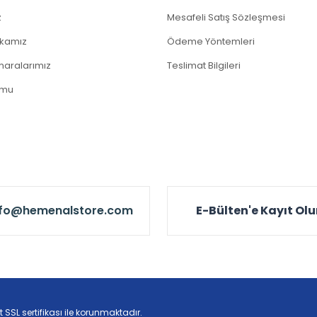
z
Mesafeli Satış Sözleşmesi
tikamız
Ödeme Yöntemleri
aralarımız
Teslimat Bilgileri
rmu
nfo@hemenalstore.com
E-Bülten'e Kayıt Ol
t SSL sertifikası ile korunmaktadır.