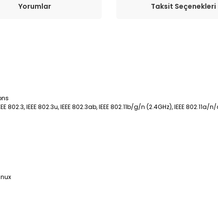
Yorumlar
Taksit Seçenekleri
ons
E 802.3, IEEE 802.3u, IEEE 802.3ab, IEEE 802.11b/g/n (2.4GHz), IEEE 802.11a/
inux