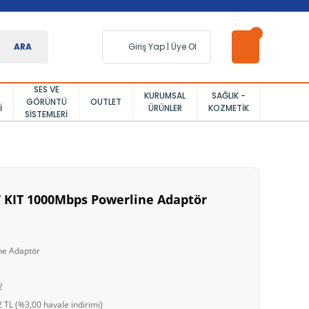
ARA
Giriş Yap
|
Üye Ol
SES VE
KURUMSAL
SAĞLIK -
GÖRÜNTÜ
OUTLET
I
ÜRÜNLER
KOZMETIK
SISTEMLERI
 KIT 1000Mbps Powerline Adaptör
ne Adaptör
2
 TL (%3,00 havale indirimi)