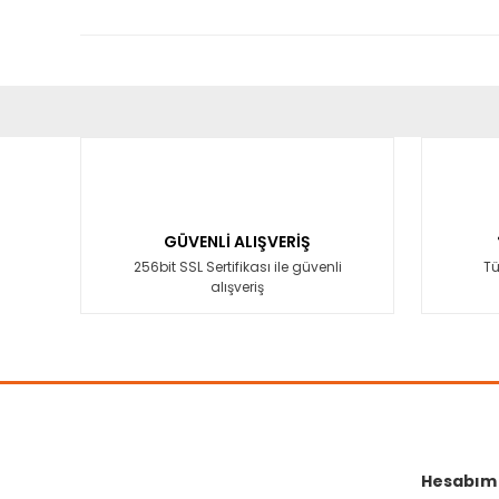
Bu ürünün fiyat bilgisi, resim, ürün açıklamalarında ve diğ
Görüş ve önerileriniz için teşekkür ederiz.
Ürün resmi kalitesiz, bozuk veya görüntülenemiyor.
Ürün açıklamasında eksik bilgiler bulunuyor.
GÜVENLİ ALIŞVERİŞ
Ürün bilgilerinde hatalar bulunuyor.
256bit SSL Sertifikası ile güvenli
Tü
alışveriş
Ürün fiyatı diğer sitelerden daha pahalı.
Bu ürüne benzer farklı alternatifler olmalı.
Hesabım