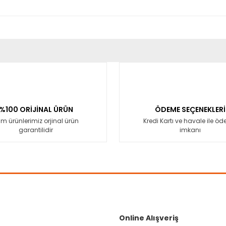
er konularda yetersiz gördüğünüz noktaları öneri formunu kullanarak tara
Bu ürüne ilk yorumu siz yapın!
Yorum Yaz
%100 ORİJİNAL ÜRÜN
ÖDEME SEÇENEKLERİ
m ürünlerimiz orjinal ürün
Kredi Kartı ve havale ile ö
garantilidir
imkanı
Gönder
Online Alışveriş