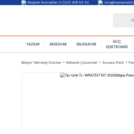
Müşteri Hizmetleri: 0 (212) 438 50 34
info@hemenalst
GÜÇ
YAZILIM
AKSESUAR
BILGISAYAR
ELEKTRONIĞI
Bilişim Teknoloji Ürünleri
Network Çözümleri
Access Point
Pow