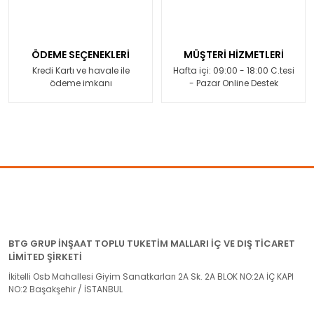
ÖDEME SEÇENEKLERİ
MÜŞTERİ HİZMETLERİ
Kredi Kartı ve havale ile
Hafta içi: 09:00 - 18:00 C.tesi
ödeme imkanı
- Pazar Online Destek
BTG GRUP İNŞAAT TOPLU TUKETİM MALLARI İÇ VE DIŞ TİCARET
LİMİTED ŞİRKETİ
İkitelli Osb Mahallesi Giyim Sanatkarları 2A Sk. 2A BLOK NO:2A İÇ KAPI
NO:2 Başakşehir / İSTANBUL