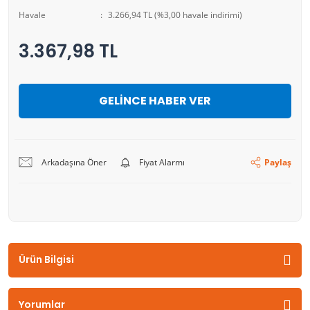
Havale
3.266,94 TL (%3,00 havale indirimi)
3.367,98 TL
GELİNCE HABER VER
Arkadaşına Öner
Fiyat Alarmı
Paylaş
Ürün Bilgisi
Yorumlar