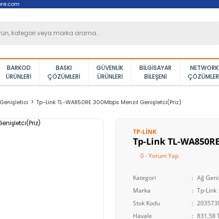
ore.com
BARKOD
BASKI
GÜVENLIK
BILGISAYAR
NETWORK
ÜRÜNLERI
ÇÖZÜMLERI
ÜRÜNLERI
BILEŞENI
ÇÖZÜMLER
Genişletici
Tp-Link TL-WA850RE 300Mbps Menzil Genişletci(Priz)
TP-LINK
Tp-Link TL-WA850RE
0 - Yorum Yap
Kategori
Ağ Geniş
Marka
Tp-Link
Stok Kodu
203573
Havale
831,58 T