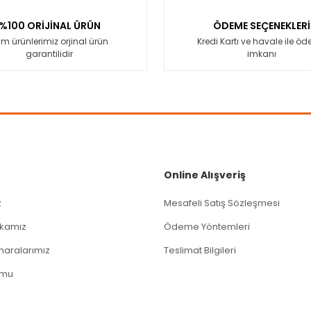
Yorum Yaz
%100 ORİJİNAL ÜRÜN
ÖDEME SEÇENEKLERİ
m ürünlerimiz orjinal ürün
Kredi Kartı ve havale ile ö
garantilidir
imkanı
Gönder
Online Alışveriş
z
Mesafeli Satış Sözleşmesi
tikamız
Ödeme Yöntemleri
aralarımız
Teslimat Bilgileri
rmu