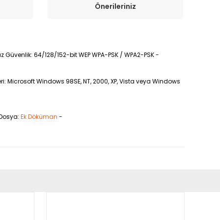
Önerileriniz
losuz Güvenlik: 64/128/152-bit WEP WPA-PSK / WPA2-PSK -
eri: Microsoft Windows 98SE, NT, 2000, XP, Vista veya Windows
 Dosya:
Ek Döküman
-
fımıza iletebilirsiniz.