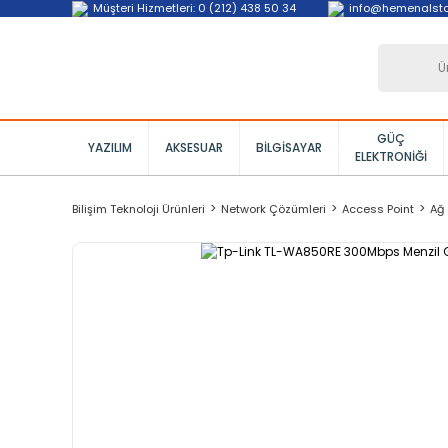
Müşteri Hizmetleri: 0 (212) 438 50 34
info@hemenalst
GÜÇ
YAZILIM
AKSESUAR
BILGISAYAR
ELEKTRONIĞI
Bilişim Teknoloji Ürünleri
Network Çözümleri
Access Point
Ağ 