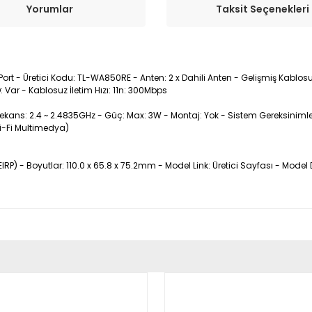
Yorumlar
Taksit Seçenekleri
-45 Port - Üretici Kodu: TL-WA850RE - Anten: 2 x Dahili Anten - Gelişmiş Kab
D: Var - Kablosuz İletim Hızı: 11n: 300Mbps
Frekans: 2.4 ~ 2.4835GHz - Güç: Max: 3W - Montaj: Yok - Sistem Gereksiniml
Wi-Fi Multimedya)
P) - Boyutlar: 110.0 x 65.8 x 75.2mm - Model Link: Üretici Sayfası - Model
er konularda yetersiz gördüğünüz noktaları öneri formunu kullanarak tara
Bu ürüne ilk yorumu siz yapın!