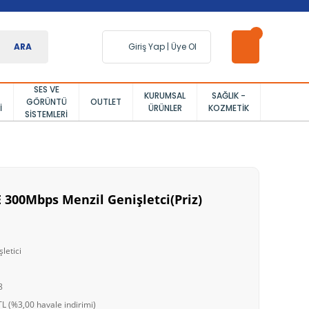
ARA
Giriş Yap
|
Üye Ol
SES VE
KURUMSAL
SAĞLIK -
GÖRÜNTÜ
OUTLET
I
ÜRÜNLER
KOZMETIK
SISTEMLERI
 300Mbps Menzil Genişletci(Priz)
letici
8
L (%3,00 havale indirimi)