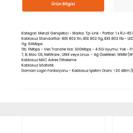
Ürün Bilgisi
Kategori: Menzil Genişletici - Marka: Tp-Link - Portlar: 1 x RJ
Kablosuz Standartlar: IEEE 802.11n, IEEE 802.11g, IEEE 802.11b - LE
11g: 54Mbps
11b: 11Mbps - Veri Transfer Hızı: 300Mbps - 4.5G Uyumu: Yok - 
7, 8, Mac OS, NetWare , UNIX veya Linux. - Ağ Özellikleri: WMM (
Kablosuz MAC Adres Filtreleme
Kablosuz İstatistik
Domain Login Fonksiyonu - Kablosuz İşletim Oranı: <20 dBm (EIR
Bu ürünün fiyat bilgisi, resim, ürün açıklamalarında ve diğ
Görüş ve önerileriniz için teşekkür ederiz.
Ürün resmi kalitesiz, bozuk veya görüntülenemiyor.