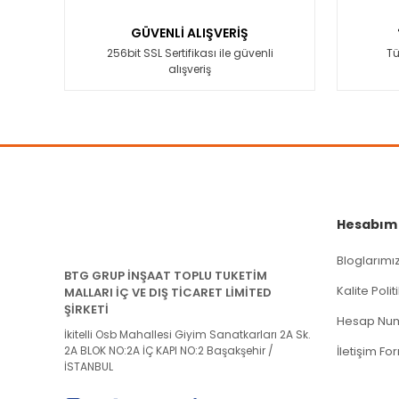
Ürün açıklamasında eksik bilgiler bulunuyor.
GÜVENLİ ALIŞVERİŞ
Ürün bilgilerinde hatalar bulunuyor.
256bit SSL Sertifikası ile güvenli
Tü
alışveriş
Ürün fiyatı diğer sitelerden daha pahalı.
Bu ürüne benzer farklı alternatifler olmalı.
Hesabım
Bloglarımı
BTG GRUP İNŞAAT TOPLU TUKETİM
Kalite Poli
MALLARI İÇ VE DIŞ TİCARET LİMİTED
ŞİRKETİ
Hesap Num
İkitelli Osb Mahallesi Giyim Sanatkarları 2A Sk.
2A BLOK NO:2A İÇ KAPI NO:2 Başakşehir /
İletişim Fo
İSTANBUL